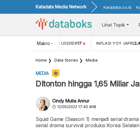
Katadata Media Network
Katadata.co.id
K
Lihat Topik
 (FEB)
1,16
NILAI TUKAR USD/IDR
Makro
17
INFLASI YOY (APR)
2,
Home
Data Stories
Media
MEDIA
Ditonton hingga 1,65 Miliar Jam
Cindy Mutia Annur
12/05/2022 17:40 WIB
Squid Game (Season 1) menjadi serial drama 
serial drama survival produksi Korea Selatan i