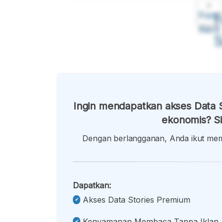
A
Font
F
Kecil
Ingin mendapatkan akses Data S
ekonomis? Si
Dengan berlangganan, Anda ikut memb
Dapatkan:
Akses Data Stories Premium
Kenyamanan Membaca Tanpa Iklan