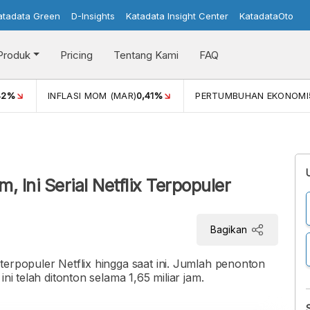
atadata Green
D-Insights
Katadata Insight Center
KatadataOto
Produk
Pricing
Tentang Kami
FAQ
42%
INFLASI MOM (MAR)
0,41%
PERTUMBUHAN EKONOMI
, Ini Serial Netflix Terpopuler
Bagikan
terpopuler Netflix hingga saat ini. Jumlah penonton
ni telah ditonton selama 1,65 miliar jam.