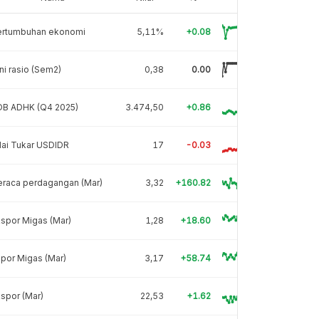
ertumbuhan ekonomi
5,11%
+0.08
ni rasio (Sem2)
0,38
0.00
DB ADHK (Q4 2025)
3.474,50
+0.86
lai Tukar USDIDR
17
-0.03
eraca perdagangan (Mar)
3,32
+160.82
spor Migas (Mar)
1,28
+18.60
por Migas (Mar)
3,17
+58.74
spor (Mar)
22,53
+1.62