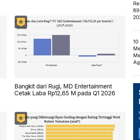
Re
89
20
10
Me
Me
Ag
Bangkit dari Rugi, MD Entertainment
Cetak Laba Rp12,65 M pada Q1 2026