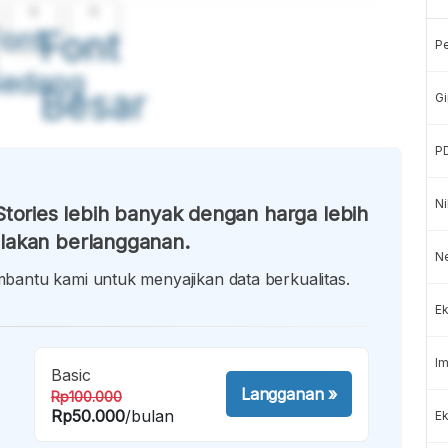
A
A
ont
Font
P
Sedang
Besar
Gi
P
Ni
tories lebih banyak dengan harga lebih
lakan berlangganan.
N
antu kami untuk menyajikan data berkualitas.
Ek
Im
Basic
Langganan
»
Rp100.000
Rp50.000
/bulan
Ek