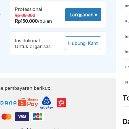
Im
Professional
,
Langganan
»
Rp100.000
Rp150.000
/bulan
K
In
Institutional
Hubungi Kami
Untuk organisasi
In
Pe
NT
a pembayaran berikut:
T
D