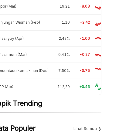
por (Mar)
19,21
-8.08
unjungan Wisman (Feb)
1,16
-2.42
flasi yoy (Apr)
2,42%
-1.06
flasi mom (Mar)
0,41%
-0.27
rsentase kemiskinan (Des)
7,50%
-0.75
P (Apr)
112,29
+0.43
opik Trending
ata Populer
Lihat Semua