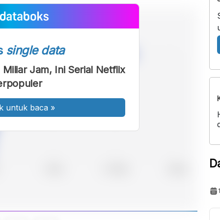
s
single data
Miliar Jam, Ini Serial Netflix
erpopuler
k untuk baca
»
D