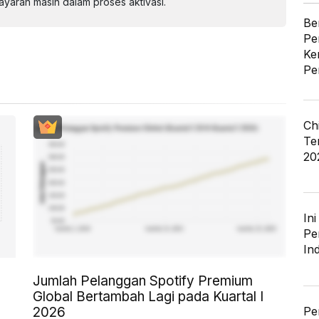
aran masih dalam proses aktivasi.
Be
Pe
Ke
Pe
Ch
Te
20
In
Pe
In
Jumlah Pelanggan Spotify Premium
Global Bertambah Lagi pada Kuartal I
Pe
2026