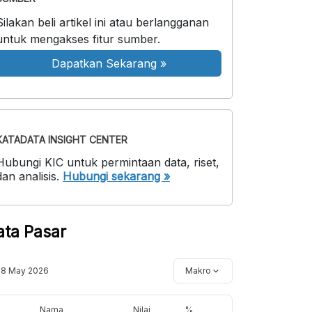
Silakan beli artikel ini atau berlangganan
untuk mengakses fitur sumber.
Dapatkan Sekarang
»
KATADATA INSIGHT CENTER
Hubungi KIC untuk permintaan data, riset,
dan analisis.
Hubungi sekarang »
ata Pasar
18 May 2026
Makro
Nama
Nilai
%