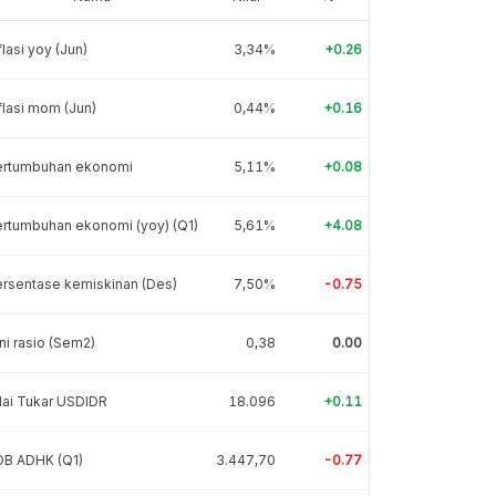
flasi yoy (Jun)
3,34%
+0.26
flasi mom (Jun)
0,44%
+0.16
ertumbuhan ekonomi
5,11%
+0.08
rtumbuhan ekonomi (yoy) (Q1)
5,61%
+4.08
rsentase kemiskinan (Des)
7,50%
-0.75
ni rasio (Sem2)
0,38
0.00
lai Tukar USDIDR
18.096
+0.11
DB ADHK (Q1)
3.447,70
-0.77