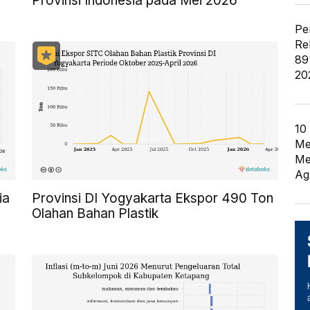
Provinsi Indonesia pada Mei 2026
Pe
Re
89
20
10
Me
Me
Ag
ia
Provinsi DI Yogyakarta Ekspor 490 Ton
Olahan Bahan Plastik