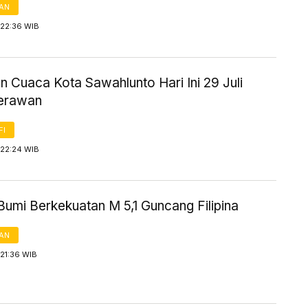
AN
 22:36 WIB
n Cuaca Kota Sawahlunto Hari Ini 29 Juli
erawan
FI
 22:24 WIB
umi Berkekuatan M 5,1 Guncang Filipina
AN
21:36 WIB