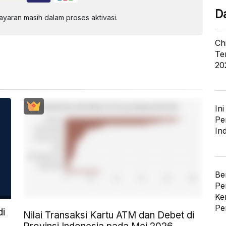
D
aran masih dalam proses aktivasi.
Ch
Te
20
In
Pe
In
Be
Pe
Ke
Pe
di
Nilai Transaksi Kartu ATM dan Debet di