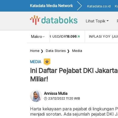
Katadata Media Network
Katadata.co.id
K
Lihat Topik
 (MEI)
1,38
NILAI TUKAR USD/IDR
Makro
18.096
INFLASI YOY (JU
Home
Data Stories
Media
MEDIA
Ini Daftar Pejabat DKI Jakart
Miliar!
Annissa Mutia
23/12/2022 11:20 WIB
Harta kekayaan para pejabat di lingkungan 
menjadi sorotan. Ada sejumlah pejabat DKI Ja