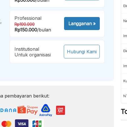
Ek
Professional
,
N
Langganan
»
Rp100.000
Rp150.000
/bulan
Im
Institutional
Hubungi Kami
Ek
Untuk organisasi
Im
K
a pembayaran berikut:
NT
T