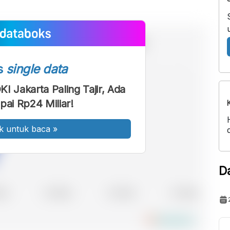
s
single data
KI Jakarta Paling Tajir, Ada
pai Rp24 Miliar!
k untuk baca
»
D