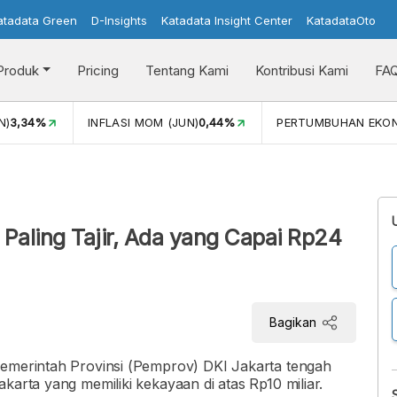
atadata Green
D-Insights
Katadata Insight Center
KatadataOto
Produk
Pricing
Tentang Kami
Kontribusi Kami
FA
N)
3,34%
INFLASI MOM (JUN)
0,44%
PERTUMBUHAN EKO
a Paling Tajir, Ada yang Capai Rp24
Bagikan
Pemerintah Provinsi (Pemprov) DKI Jakarta tengah
karta yang memiliki kekayaan di atas Rp10 miliar.