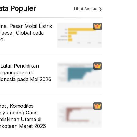
ata Populer
Lihat Semua
ina, Pasar Mobil Listrik
rbesar Global pada
25
i Latar Pendidikan
ngangguran di
donesia pada Mei 2026
ras, Komoditas
nyumbang Garis
miskinan Utama di
rkotaan Maret 2026