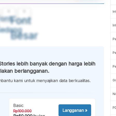
A
A
In
ont
Font
In
Sedang
Besar
P
Pe
tories lebih banyak dengan harga lebih
Pe
lakan berlangganan.
antu kami untuk menyajikan data berkualitas.
Gi
Ni
Basic
P
Langganan
»
Rp100.000
Rp50.000
/bulan