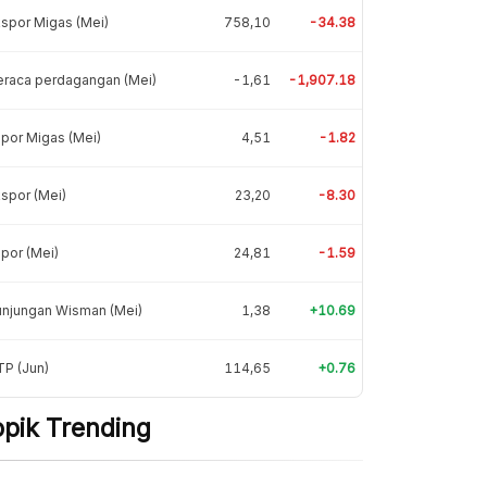
spor Migas (Mei)
758,10
-34.38
eraca perdagangan (Mei)
-1,61
-1,907.18
por Migas (Mei)
4,51
-1.82
spor (Mei)
23,20
-8.30
por (Mei)
24,81
-1.59
unjungan Wisman (Mei)
1,38
+10.69
P (Jun)
114,65
+0.76
opik Trending