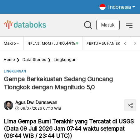
Indonesia
Masuk
3,34%
Makro
0,44%
5,1
N)
INFLASI MOM (JUN)
PERTUMBUHAN EKONOMI
Home
Data Stories
Lingkungan
LINGKUNGAN
Gempa Berkekuatan Sedang Guncang
Tiongkok dengan Magnitudo 5,0
Agus Dwi Darmawan
09/07/2026 07:10 WIB
Lima Gempa Bumi Terakhir yang Tercatat di USGS
(Data 09 Juli 2026 Jam 07:44 waktu setempat
(06:44 WIB / 23:44 UTC))