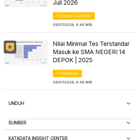
Juli 2026
EKONOMI & MAKRO
09/07/2026, 6:49 WIB
Nilai Minimal Tes Terstandar
Masuk ke SMA NEGERI 14
DEPOK | 2025
PENDIDIKAN
09/07/2026, 6:48 WIB
UNDUH
PDF
PNG
SUMBER
Silakan
login
untuk mengakses informasi ini
.
Belum
XLS
EMBED
KATADATA INSIGHT CENTER
punya akun?
Silakan
Daftar sekarang
,
GRATIS!