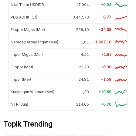
Nilai Tukar USDIDR
17.994
+0.03
PDB ADHK (Q1)
3.447,70
-0.77
Ekspor Migas (Mei)
758,10
-34.38
Neraca perdagangan (Mei)
-1,61
-1,907.18
Impor Migas (Mei)
4,51
-1.82
Ekspor (Mei)
23,20
-8.30
Impor (Mei)
24,81
-1.59
Kunjungan Wisman (Mei)
1,38
+10.69
NTP (Jun)
114,65
+0.76
Topik Trending