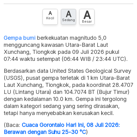
XLS
EMBED
A
A
Hubungi sekarang »
A
Kecil
Sedang
Besar
Gempa bumi
berkekuatan magnitudo 5,0
mengguncang kawasan Utara-Barat Laut
Xunchang, Tiongkok pada 09 Juli 2026 pukul
07:44 waktu setempat (06:44 WIB / 23:44 UTC).
Berdasarkan data United States Geological Survey
(USGS), pusat gempa terletak di 1 km Utara-Barat
Laut Xunchang, Tiongkok, pada koordinat 28.4707
LU (Lintang Utara) dan 104.7074 BT (Bujur Timur)
dengan kedalaman 10.0 km. Gempa ini tergolong
dalam kategori sedang yang sering dirasakan,
tetapi hanya menyebabkan kerusakan kecil.
(Baca:
Cuaca Gorontalo Hari Ini, 08 Juli 2026:
Berawan dengan Suhu 25-30 °C
)