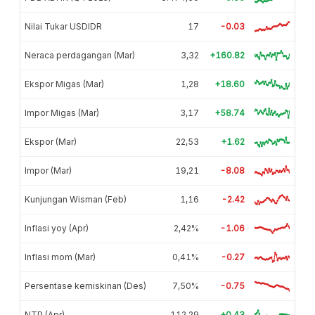
Nilai Tukar USDIDR
17
-0.03
Neraca perdagangan (Mar)
3,32
+160.82
Ekspor Migas (Mar)
1,28
+18.60
Impor Migas (Mar)
3,17
+58.74
Ekspor (Mar)
22,53
+1.62
Impor (Mar)
19,21
-8.08
Kunjungan Wisman (Feb)
1,16
-2.42
Inflasi yoy (Apr)
2,42%
-1.06
Inflasi mom (Mar)
0,41%
-0.27
Persentase kemiskinan (Des)
7,50%
-0.75
NTP (Apr)
112,29
+0.43