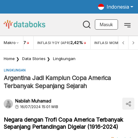
Indonesia
Masuk
Makro
17
2,42%
0,4
KAR USD/IDR
INFLASI YOY (APR)
INFLASI MOM (MAR)
Home
Data Stories
Lingkungan
LINGKUNGAN
Argentina Jadi Kampiun Copa America
Terbanyak Sepanjang Sejarah
Nabilah Muhamad
16/07/2024 15:01 WIB
Negara dengan Trofi Copa America Terbanyak
Sepanjang Pertandingan Digelar (1916-2024)