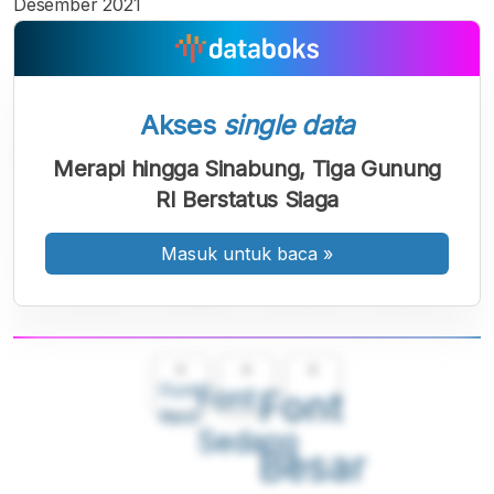
Desember 2021
Akses
single data
Merapi hingga Sinabung, Tiga Gunung
RI Berstatus Siaga
Masuk untuk baca
»
A
A
A
Font
Font
Font
Kecil
Sedang
Besar