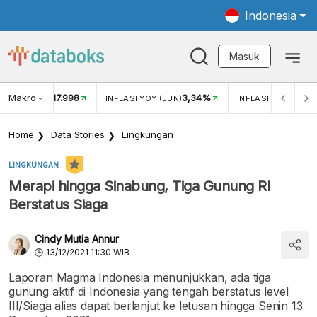
Indonesia
Masuk
Makro
17.998
3,34%
UKAR USD/IDR
INFLASI YOY (JUN)
INFLASI MOM (JUN
Home
Data Stories
Lingkungan
LINGKUNGAN
Merapi hingga Sinabung, Tiga Gunung RI
Berstatus Siaga
Cindy Mutia Annur
13/12/2021 11:30 WIB
Laporan Magma Indonesia menunjukkan, ada tiga
gunung aktif di Indonesia yang tengah berstatus level
III/Siaga alias dapat berlanjut ke letusan hingga Senin 13