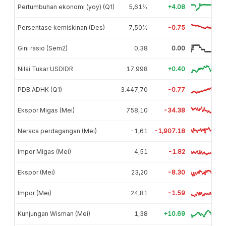
Pertumbuhan ekonomi (yoy) (Q1)
5,61%
+4.08
Persentase kemiskinan (Des)
7,50%
-0.75
Gini rasio (Sem2)
0,38
0.00
Nilai Tukar USDIDR
17.998
+0.40
PDB ADHK (Q1)
3.447,70
-0.77
Ekspor Migas (Mei)
758,10
-34.38
Neraca perdagangan (Mei)
-1,61
-1,907.18
Impor Migas (Mei)
4,51
-1.82
Ekspor (Mei)
23,20
-8.30
Impor (Mei)
24,81
-1.59
Kunjungan Wisman (Mei)
1,38
+10.69