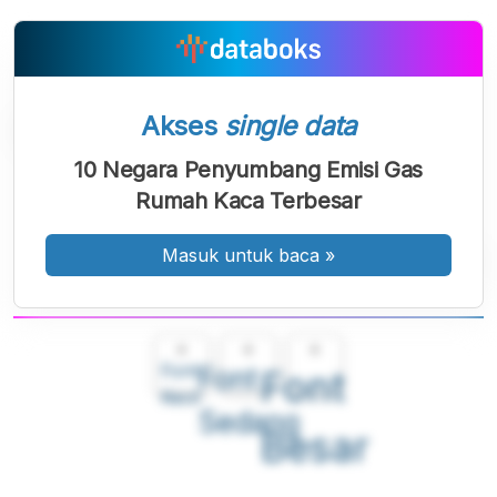
Akses
single data
10 Negara Penyumbang Emisi Gas
Rumah Kaca Terbesar
Masuk untuk baca
»
A
A
A
Font
Font
Font
Kecil
Sedang
Besar