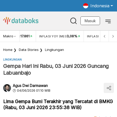
Indonesia
Masuk
Makro
17.861
3,08%
TUKAR USD/IDR
INFLASI YOY (MEI)
INFLASI MOM (MEI)
Home
Data Stories
Lingkungan
LINGKUNGAN
Gempa Hari Ini Rabu, 03 Juni 2026 Guncang
Labuanbajo
Agus Dwi Darmawan
04/06/2026 01:10 WIB
Lima Gempa Bumi Terakhir yang Tercatat di BMKG
(Rabu, 03 Juni 2026 23:55:38 WIB)