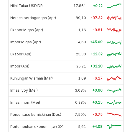
Nilai Tukar USDIDR
17.861
+0.22
Neraca perdagangan (Apr)
89,10
-97.32
Ekspor Migas (Apr)
1,16
-9.81
Impor Migas (Apr)
4,60
+45.09
Ekspor (Apr)
25,30
+12.32
Impor (Apr)
25,21
+31.28
Kunjungan Wisman (Mar)
1,09
-6.17
Inflasi yoy (Mei)
3,08%
+0.66
Inflasi mom (Mei)
0,28%
+0.15
Persentase kemiskinan (Des)
7,50%
-0.75
Pertumbuhan ekonomi (tw) (Q1)
5,61
+4.08