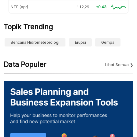
NTP (Apr)
112,29
+0.43
Topik Trending
Bencana Hidrometeorologi
Erupsi
Gempa
Data Populer
Lihat Semua