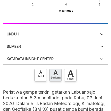
UNDUH
SUMBER
PDF
PNG
Silakan
login
untuk mengakses informasi ini
.
Belum
KATADATA INSIGHT CENTER
punya akun?
Silakan
Daftar sekarang
,
GRATIS!
XLS
EMBED
A
A
Hubungi sekarang »
A
Kecil
Sedang
Besar
Peristiwa gempa terkini getarkan Labuanbajo
berkekuatan 5,3 magnitudo, pada Rabu, 03 Juni
2026. Dalam Rilis Badan Meteorologi, Klimatologi,
dan Geofisika (BMKG) pusat gempa bumi berada