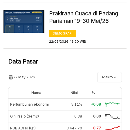
Prakiraan Cuaca di Padang
Pariaman 19-30 Mei/26
DEMOGRAFI
22/05/2026, 18:20 WIB
Data Pasar
22 May 2026
Makro
Nama
Nilai
%
Pertumbuhan ekonomi
5,11%
+0.08
Gini rasio (Sem2)
0,38
0.00
PDB ADHK (Q1)
3.447,70
-0.77