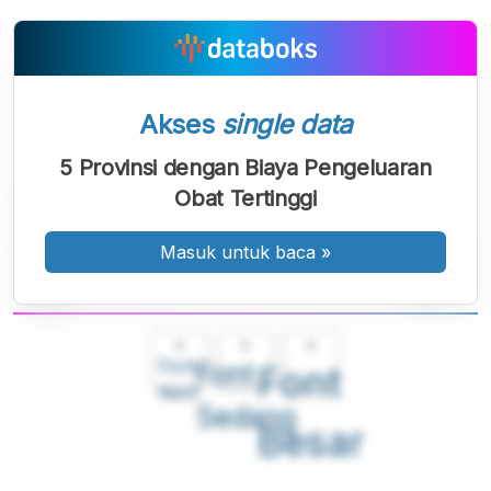
Akses
single data
5 Provinsi dengan Biaya Pengeluaran
Obat Tertinggi
Masuk untuk baca
»
A
A
A
Font
Font
Font
Kecil
Sedang
Besar