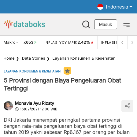
Indonesia
Masuk
Makro
17.653
2,42%
KAR USD/IDR
INFLASI YOY (APR)
INFLASI MOM (APR)
Home
Data Stories
Layanan Konsumen & Kesehatan
LAYANAN KONSUMEN & KESEHATAN
5 Provinsi dengan Biaya Pengeluaran Obat
Tertinggi
Monavia Ayu Rizaty
16/02/2021 12:00 WIB
DKI Jakarta menempati peringkat pertama provinsi
dengan rata-rata pengeluaran biaya obat tertinggi di
tahun 2019 yakni sebesar Rp8.167 per orang per bulan