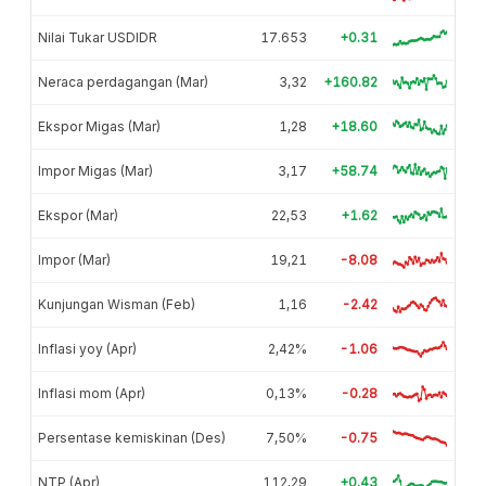
Nilai Tukar USDIDR
17.653
+0.31
Neraca perdagangan (Mar)
3,32
+160.82
Ekspor Migas (Mar)
1,28
+18.60
Impor Migas (Mar)
3,17
+58.74
Ekspor (Mar)
22,53
+1.62
Impor (Mar)
19,21
-8.08
Kunjungan Wisman (Feb)
1,16
-2.42
Inflasi yoy (Apr)
2,42%
-1.06
Inflasi mom (Apr)
0,13%
-0.28
Persentase kemiskinan (Des)
7,50%
-0.75
NTP (Apr)
112,29
+0.43