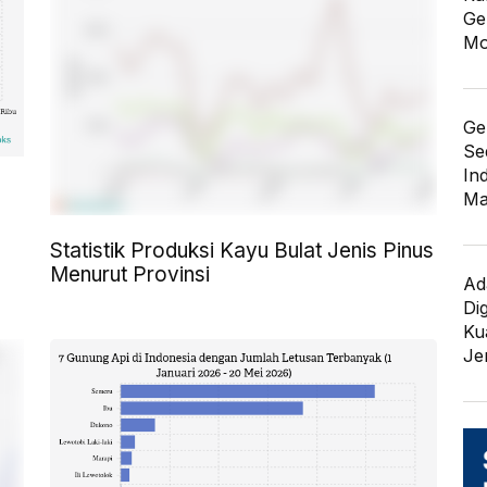
Ge
Mo
Ge
Se
In
Ma
Statistik Produksi Kayu Bulat Jenis Pinus
Menurut Provinsi
Ad
Di
Kua
Je