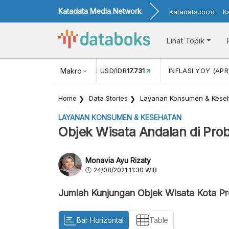
Katadata Media Network
Katadata.co.id
K
Lihat Topik
 (FEB)
1,16
NILAI TUKAR USD/IDR
Makro
17.731
INFLASI YOY (APR
Home
Data Stories
Layanan Konsumen & Kese
LAYANAN KONSUMEN & KESEHATAN
Objek Wisata Andalan di Prob
Monavia Ayu Rizaty
24/08/2021 11:30 WIB
Jumlah Kunjungan Objek Wisata Kota P
Bar Horizontal
Table