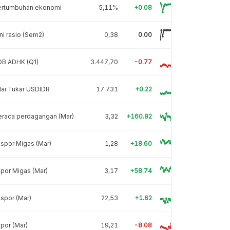
ertumbuhan ekonomi
5,11%
+0.08
ni rasio (Sem2)
0,38
0.00
DB ADHK (Q1)
3.447,70
-0.77
lai Tukar USDIDR
17.731
+0.22
eraca perdagangan (Mar)
3,32
+160.82
spor Migas (Mar)
1,28
+18.60
por Migas (Mar)
3,17
+58.74
spor (Mar)
22,53
+1.62
por (Mar)
19,21
-8.08