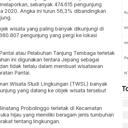
) melaporkan, sebanyak 474.615 pengunjung
da 2020. Angka ini turun 56,3% dibandingkan
K
jung.
In
jek wisata yang paling banyak dikunjungi di
380.807 pengunjung yang pergi ke lokasi
In
Pantai atau Pelabuhan Tanjung Tembaga terletak
Pe
han ini digunakan tentara Jepang sebagai
dan tidak terlalu dalam membuat wisatawan
ratan Pantai.
NT
aman Wisata Studi Lingkungan (TWSL) banyak
T
unjung yang datang ke objek wisata tersebut
inatang Probolinggo terletak di Kecamatan
ka hijau yang memiliki beragam jenis tumbuhan
rakat tentang lingkungan.