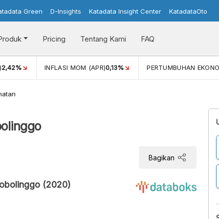
atadata Green
D-Insights
Katadata Insight Center
KatadataOto
Produk
Pricing
Tentang Kami
FAQ
)
2,42%
INFLASI MOM (APR)
0,13%
PERTUMBUHAN EKONO
hatan
olinggo
Bagikan
robolinggo (2020)