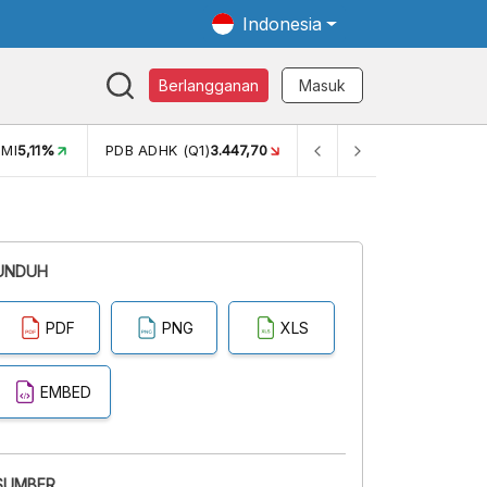
Indonesia
Berlangganan
Masuk
MI
5,11%
PDB ADHK (Q1)
3.447,70
GINI RASIO (SEM2)
0,38
UNDUH
PDF
PNG
XLS
EMBED
SUMBER