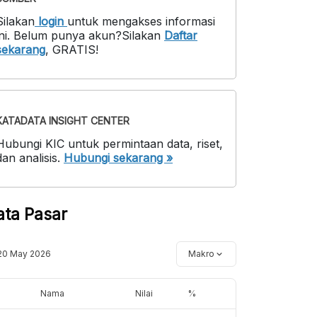
Silakan
login
untuk mengakses informasi
ni
.
Belum punya akun?
Silakan
Daftar
sekarang
,
GRATIS!
KATADATA INSIGHT CENTER
Hubungi KIC untuk permintaan data, riset,
dan analisis.
Hubungi sekarang »
ata Pasar
20 May 2026
Makro
Nama
Nilai
%