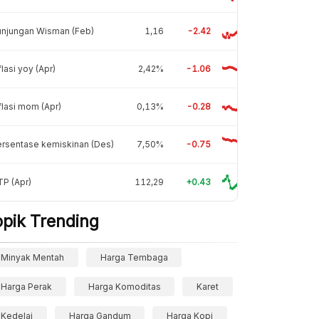
unjungan Wisman (Feb)
1,16
-2.42
flasi yoy (Apr)
2,42%
-1.06
flasi mom (Apr)
0,13%
-0.28
rsentase kemiskinan (Des)
7,50%
-0.75
P (Apr)
112,29
+0.43
opik Trending
Minyak Mentah
Harga Tembaga
Harga Perak
Harga Komoditas
Karet
Kedelai
Harga Gandum
Harga Kopi