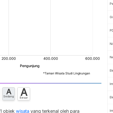
P
Gi
P
Ni
N
Ek
Im
A
A
Sedang
Ek
Besar
11 objek
wisata
yang terkenal oleh para
Im