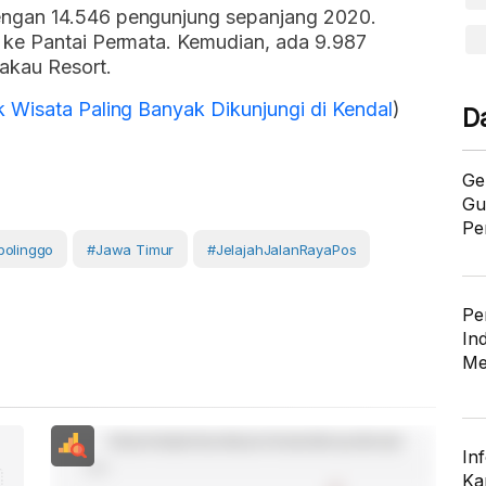
ngan 14.546 pengunjung sepanjang 2020.
 ke Pantai Permata. Kemudian, ada 9.987
akau Resort.
 Wisata Paling Banyak Dikunjungi di Kendal
)
D
Ge
Gu
Pe
bolinggo
#Jawa Timur
#JelajahJalanRayaPos
Pe
In
Me
In
Ka