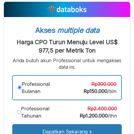
Akses
multiple data
Harga CPO Turun Menuju Level US$
977,5 per Metrik Ton
Anda butuh akun Professional untuk mengakses
A
A
A
data ini.
Font
Font
Font
Kecil
Sedang
Professional
Rp300.000
Besar
Bulanan
Rp150.000
/bln
Professional
Rp2.400.000
Tahunan
Rp1.200.000
/thn
Dapatkan Sekarang
»