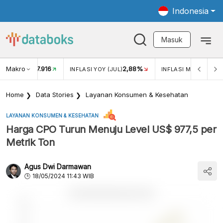
Indonesia
Masuk
Makro
17.916
2,88%
-
KAR USD/IDR
INFLASI YOY (JUL)
INFLASI MOM (JUL)
Home
Data Stories
Layanan Konsumen & Kesehatan
LAYANAN KONSUMEN & KESEHATAN
Harga CPO Turun Menuju Level US$ 977,5 per
Metrik Ton
Agus Dwi Darmawan
18/05/2024 11:43 WIB