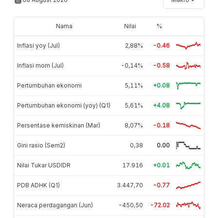
Nama
Nilai
%
Inflasi yoy (Jul)
2,88%
-0.46
Inflasi mom (Jul)
-0,14%
-0.58
Pertumbuhan ekonomi
5,11%
+0.08
Pertumbuhan ekonomi (yoy) (Q1)
5,61%
+4.08
Persentase kemiskinan (Mar)
8,07%
-0.18
Gini rasio (Sem2)
0,38
0.00
Nilai Tukar USDIDR
17.916
+0.01
PDB ADHK (Q1)
3.447,70
-0.77
Neraca perdagangan (Jun)
-450,50
-72.02