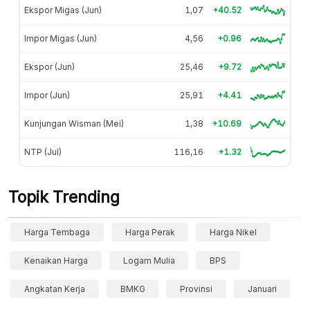
Ekspor Migas (Jun)
1,07
+40.52
Impor Migas (Jun)
4,56
+0.96
Ekspor (Jun)
25,46
+9.72
Impor (Jun)
25,91
+4.41
Kunjungan Wisman (Mei)
1,38
+10.69
NTP (Jul)
116,16
+1.32
Topik Trending
Harga Tembaga
Harga Perak
Harga Nikel
Kenaikan Harga
Logam Mulia
BPS
Angkatan Kerja
BMKG
Provinsi
Januari