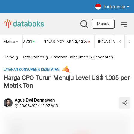
Indonesia
Masuk
Makro
17.731
2,42%
KAR USD/IDR
INFLASI YOY (APR)
INFLASI MOM (APR)
Home
Data Stories
Layanan Konsumen & Kesehatan
LAYANAN KONSUMEN & KESEHATAN
Harga CPO Turun Menuju Level US$ 1.005 per
Metrik Ton
Agus Dwi Darmawan
23/06/2024 12:07 WIB