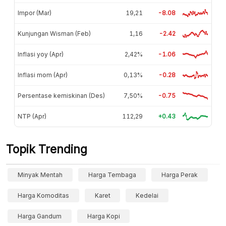
Impor (Mar)
19,21
-8.08
Kunjungan Wisman (Feb)
1,16
-2.42
Inflasi yoy (Apr)
2,42%
-1.06
Inflasi mom (Apr)
0,13%
-0.28
Persentase kemiskinan (Des)
7,50%
-0.75
NTP (Apr)
112,29
+0.43
Topik Trending
Minyak Mentah
Harga Tembaga
Harga Perak
Harga Komoditas
Karet
Kedelai
Harga Gandum
Harga Kopi