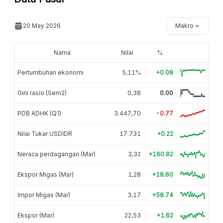
20 May 2026
Makro
Nama
Nilai
%
Pertumbuhan ekonomi
5,11%
+0.08
Gini rasio (Sem2)
0,38
0.00
PDB ADHK (Q1)
3.447,70
-0.77
Nilai Tukar USDIDR
17.731
+0.22
Neraca perdagangan (Mar)
3,32
+160.82
Ekspor Migas (Mar)
1,28
+18.60
Impor Migas (Mar)
3,17
+58.74
Ekspor (Mar)
22,53
+1.62