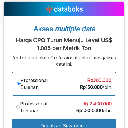
Akses
multiple data
Harga CPO Turun Menuju Level US$
1.005 per Metrik Ton
Anda butuh akun Professional untuk mengakses
A
A
A
Font
data ini.
Font
Font
Kecil
Sedang
Besar
Professional
Rp300.000
Bulanan
Rp150.000
/bln
Professional
Rp2.400.000
Tahunan
Rp1.200.000
/thn
Dapatkan Sekarang
»