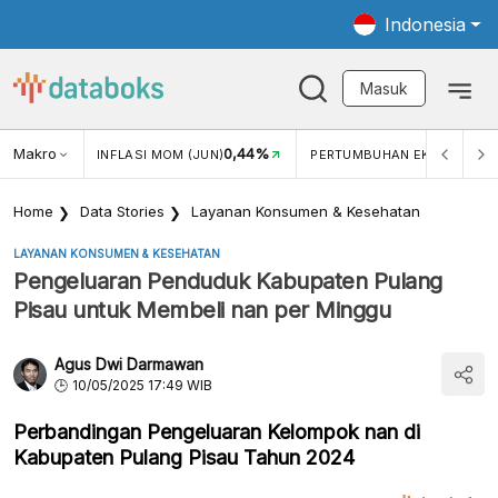
Indonesia
Masuk
3,34%
Makro
0,44%
5,1
N)
INFLASI MOM (JUN)
PERTUMBUHAN EKONOMI
Home
Data Stories
Layanan Konsumen & Kesehatan
LAYANAN KONSUMEN & KESEHATAN
Pengeluaran Penduduk Kabupaten Pulang
Pisau untuk Membeli nan per Minggu
Agus Dwi Darmawan
10/05/2025 17:49 WIB
Perbandingan Pengeluaran Kelompok nan di
Kabupaten Pulang Pisau Tahun 2024