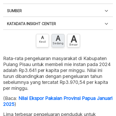
SUMBER
PDF
PNG
Silakan
login
untuk mengakses informasi ini
.
Belum
KATADATA INSIGHT CENTER
punya akun?
Silakan
Daftar sekarang
,
GRATIS!
XLS
EMBED
A
A
Hubungi sekarang »
A
Kecil
Sedang
Besar
Rata-rata pengeluaran masyarakat di Kabupaten
Pulang Pisau untuk membeli mie instan pada 2024
adalah Rp3.641 per kapita per minggu. Nilai ini
turun dibandingkan dengan pengeluaran tahun
sebelumnya yang tercatat Rp3.970,54 per kapita
per minggu.
(Baca:
Nilai Ekspor Pakaian Provinsi Papua Januari
2025
)
Lima terbesar pengeluaran penduduk untuk