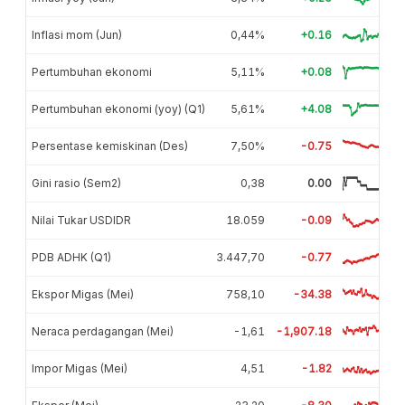
Inflasi mom (Jun)
0,44%
+0.16
Pertumbuhan ekonomi
5,11%
+0.08
Pertumbuhan ekonomi (yoy) (Q1)
5,61%
+4.08
Persentase kemiskinan (Des)
7,50%
-0.75
Gini rasio (Sem2)
0,38
0.00
Nilai Tukar USDIDR
18.059
-0.09
PDB ADHK (Q1)
3.447,70
-0.77
Ekspor Migas (Mei)
758,10
-34.38
Neraca perdagangan (Mei)
-1,61
-1,907.18
Impor Migas (Mei)
4,51
-1.82