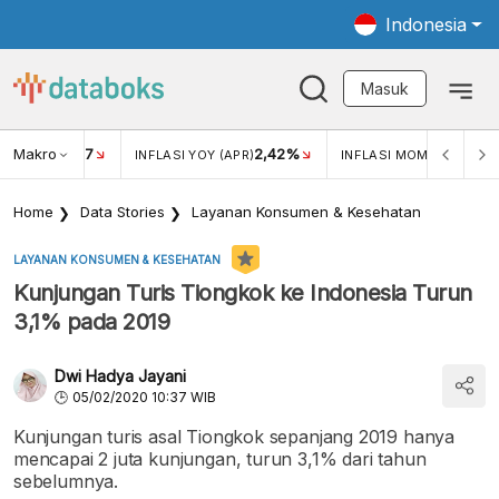
Indonesia
Masuk
Makro
17
2,42%
0,4
KAR USD/IDR
INFLASI YOY (APR)
INFLASI MOM (MAR)
Home
Data Stories
Layanan Konsumen & Kesehatan
LAYANAN KONSUMEN & KESEHATAN
Kunjungan Turis Tiongkok ke Indonesia Turun
3,1% pada 2019
Dwi Hadya Jayani
05/02/2020 10:37 WIB
Kunjungan turis asal Tiongkok sepanjang 2019 hanya
mencapai 2 juta kunjungan, turun 3,1% dari tahun
sebelumnya.