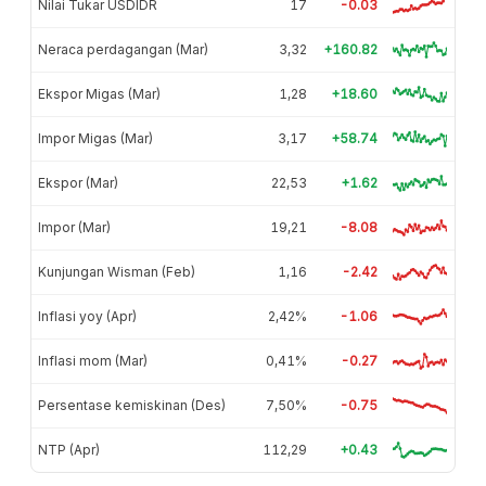
Nilai Tukar USDIDR
17
-0.03
Neraca perdagangan (Mar)
3,32
+160.82
Ekspor Migas (Mar)
1,28
+18.60
Impor Migas (Mar)
3,17
+58.74
Ekspor (Mar)
22,53
+1.62
Impor (Mar)
19,21
-8.08
Kunjungan Wisman (Feb)
1,16
-2.42
Inflasi yoy (Apr)
2,42%
-1.06
Inflasi mom (Mar)
0,41%
-0.27
Persentase kemiskinan (Des)
7,50%
-0.75
NTP (Apr)
112,29
+0.43