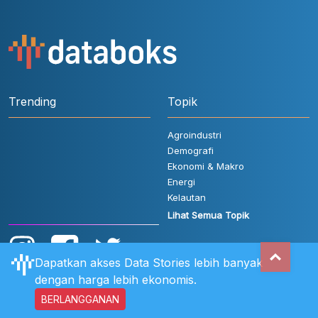
Trending
Topik
Agroindustri
Demografi
Ekonomi & Makro
Energi
Kelautan
Lihat Semua Topik
Dapatkan akses Data Stories lebih banyak
dengan harga lebih ekonomis.
BERLANGGANAN
Aturan Pengguna
FAQ
Hubungi Kami
Kebijakan Privasi
Disclaimer