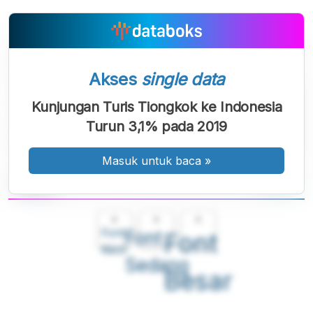
Akses
single data
Kunjungan Turis Tiongkok ke Indonesia
Turun 3,1% pada 2019
Masuk untuk baca
»
A
A
A
Font
Font
Font
Kecil
Sedang
Besar