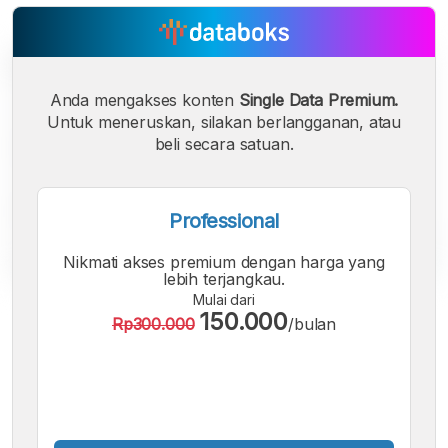
Anda mengakses konten
Single Data Premium.
Untuk meneruskan, silakan berlangganan, atau
beli secara satuan.
Professional
Nikmati akses premium dengan harga yang
lebih terjangkau.
Mulai dari
A
A
A
150.000
Rp300.000
/bulan
Font
Font
Font
Kecil
Sedang
Besar