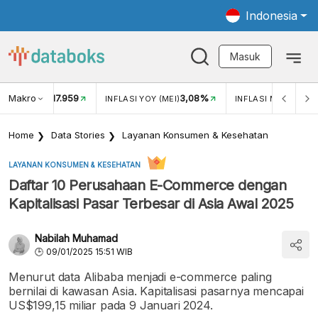
Indonesia
Masuk
Makro
17.959
3,08%
UKAR USD/IDR
INFLASI YOY (MEI)
INFLASI MOM (MEI)
Home
Data Stories
Layanan Konsumen & Kesehatan
LAYANAN KONSUMEN & KESEHATAN
Daftar 10 Perusahaan E-Commerce dengan
Kapitalisasi Pasar Terbesar di Asia Awal 2025
Nabilah Muhamad
09/01/2025 15:51 WIB
Menurut data Alibaba menjadi e-commerce paling
bernilai di kawasan Asia. Kapitalisasi pasarnya mencapai
US$199,15 miliar pada 9 Januari 2024.