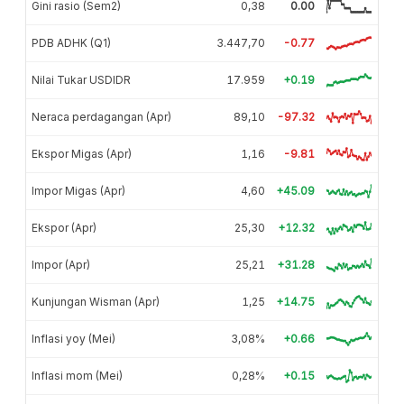
Gini rasio (Sem2)
0,38
0.00
PDB ADHK (Q1)
3.447,70
-0.77
Nilai Tukar USDIDR
17.959
+0.19
Neraca perdagangan (Apr)
89,10
-97.32
Ekspor Migas (Apr)
1,16
-9.81
Impor Migas (Apr)
4,60
+45.09
Ekspor (Apr)
25,30
+12.32
Impor (Apr)
25,21
+31.28
Kunjungan Wisman (Apr)
1,25
+14.75
Inflasi yoy (Mei)
3,08%
+0.66
Inflasi mom (Mei)
0,28%
+0.15