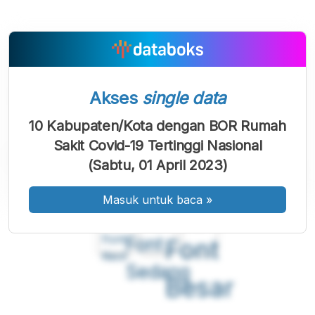
Akses
single data
10 Kabupaten/Kota dengan BOR Rumah
Sakit Covid-19 Tertinggi Nasional
(Sabtu, 01 April 2023)
Masuk untuk baca
»
A
A
A
Font
Font
Font
Kecil
Sedang
Besar