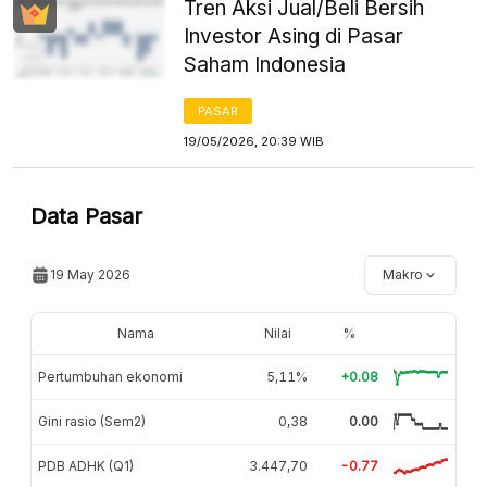
Tren Aksi Jual/Beli Bersih
Investor Asing di Pasar
Saham Indonesia
PASAR
19/05/2026, 20:39 WIB
Data Pasar
19 May 2026
Makro
Nama
Nilai
%
Pertumbuhan ekonomi
5,11%
+0.08
Gini rasio (Sem2)
0,38
0.00
PDB ADHK (Q1)
3.447,70
-0.77