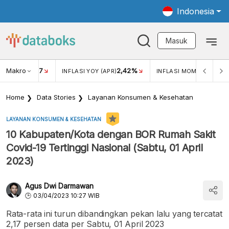
Indonesia
Masuk
Makro
17
2,42%
0,1
KAR USD/IDR
INFLASI YOY (APR)
INFLASI MOM (APR)
Home
Data Stories
Layanan Konsumen & Kesehatan
LAYANAN KONSUMEN & KESEHATAN
10 Kabupaten/Kota dengan BOR Rumah Sakit
Covid-19 Tertinggi Nasional (Sabtu, 01 April
2023)
Agus Dwi Darmawan
03/04/2023 10:27 WIB
Rata-rata ini turun dibandingkan pekan lalu yang tercatat
2,17 persen data per Sabtu, 01 April 2023