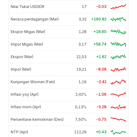
Nilai Tukar USDIDR
17
-0.03
Neraca perdagangan (Mar)
3,32
+160.82
Ekspor Migas (Mar)
1,28
+18.60
Impor Migas (Mar)
3,17
+58.74
Ekspor (Mar)
22,53
+1.62
Impor (Mar)
19,21
-8.08
Kunjungan Wisman (Feb)
1,16
-2.42
Inflasi yoy (Apr)
2,42%
-1.06
Inflasi mom (Apr)
0,13%
-0.28
Persentase kemiskinan (Des)
7,50%
-0.75
NTP (Apr)
112,29
+0.43