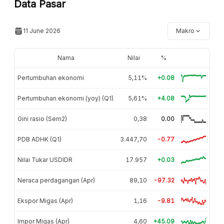
Data Pasar
11 June 2026
Makro
Nama
Nilai
%
Pertumbuhan ekonomi
5,11%
+0.08
Pertumbuhan ekonomi (yoy) (Q1)
5,61%
+4.08
Gini rasio (Sem2)
0,38
0.00
PDB ADHK (Q1)
3.447,70
-0.77
Nilai Tukar USDIDR
17.957
+0.03
Neraca perdagangan (Apr)
89,10
-97.32
Ekspor Migas (Apr)
1,16
-9.81
Impor Migas (Apr)
4,60
+45.09