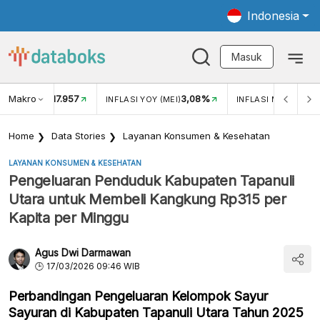
Indonesia
Masuk
Makro
17.957
3,08%
UKAR USD/IDR
INFLASI YOY (MEI)
INFLASI MOM (MEI)
Home
Data Stories
Layanan Konsumen & Kesehatan
LAYANAN KONSUMEN & KESEHATAN
Pengeluaran Penduduk Kabupaten Tapanuli
Utara untuk Membeli Kangkung Rp315 per
Kapita per Minggu
Agus Dwi Darmawan
17/03/2026 09:46 WIB
Perbandingan Pengeluaran Kelompok Sayur
Sayuran di Kabupaten Tapanuli Utara Tahun 2025