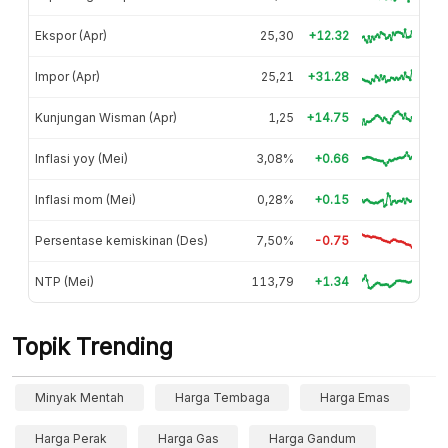
Ekspor (Apr)
25,30
+12.32
Impor (Apr)
25,21
+31.28
Kunjungan Wisman (Apr)
1,25
+14.75
Inflasi yoy (Mei)
3,08%
+0.66
Inflasi mom (Mei)
0,28%
+0.15
Persentase kemiskinan (Des)
7,50%
-0.75
NTP (Mei)
113,79
+1.34
Topik Trending
Minyak Mentah
Harga Tembaga
Harga Emas
Harga Perak
Harga Gas
Harga Gandum