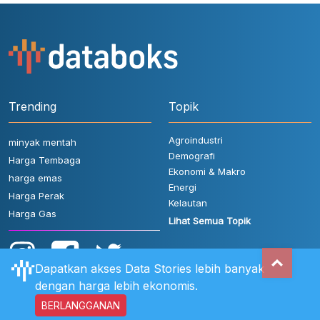
Trending
Topik
Agroindustri
minyak mentah
Demografi
Harga Tembaga
Ekonomi & Makro
harga emas
Energi
Harga Perak
Kelautan
Harga Gas
Lihat Semua Topik
Dapatkan akses Data Stories lebih banyak
dengan harga lebih ekonomis.
BERLANGGANAN
Aturan Pengguna
FAQ
Hubungi Kami
Kebijakan Privasi
Disclaimer