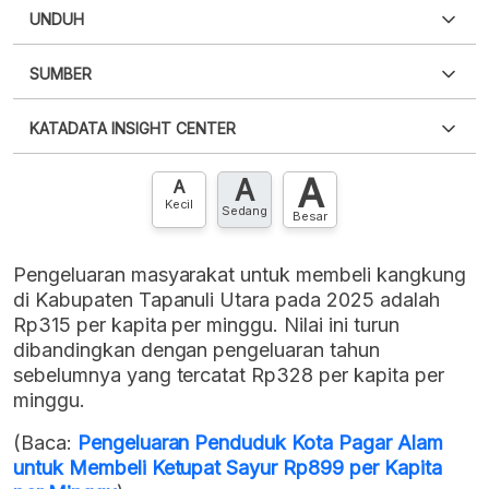
UNDUH
SUMBER
PDF
PNG
Silakan
login
untuk mengakses informasi ini
.
Belum
KATADATA INSIGHT CENTER
punya akun?
Silakan
Daftar sekarang
,
GRATIS!
XLS
EMBED
A
A
Hubungi sekarang »
A
Kecil
Sedang
Besar
Pengeluaran masyarakat untuk membeli kangkung
di Kabupaten Tapanuli Utara pada 2025 adalah
Rp315 per kapita per minggu. Nilai ini turun
dibandingkan dengan pengeluaran tahun
sebelumnya yang tercatat Rp328 per kapita per
minggu.
(Baca:
Pengeluaran Penduduk Kota Pagar Alam
untuk Membeli Ketupat Sayur Rp899 per Kapita