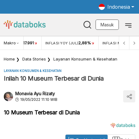
Indonesia
Masuk
Makro
17.991
2,88%
UKAR USD/IDR
INFLASI YOY (JUL)
INFLASI MOM (JUL)
Home
Data Stories
Layanan Konsumen & Kesehatan
LAYANAN KONSUMEN & KESEHATAN
Inilah 10 Museum Terbesar di Dunia
Monavia Ayu Rizaty
19/05/2022 11:10 WIB
10 Museum Terbesar di Dunia