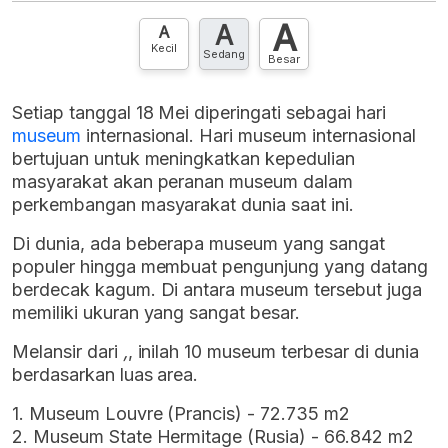
A
A
Hubungi sekarang »
A
Kecil
Sedang
Besar
Setiap tanggal 18 Mei diperingati sebagai hari
museum
internasional. Hari museum internasional
bertujuan untuk meningkatkan kepedulian
masyarakat akan peranan museum dalam
perkembangan masyarakat dunia saat ini.
Di dunia, ada beberapa museum yang sangat
populer hingga membuat pengunjung yang datang
berdecak kagum. Di antara museum tersebut juga
memiliki ukuran yang sangat besar.
Melansir dari
,
, inilah 10 museum terbesar di dunia
berdasarkan luas area.
1. Museum Louvre (Prancis) - 72.735 m2
2. Museum State Hermitage (Rusia) - 66.842 m2