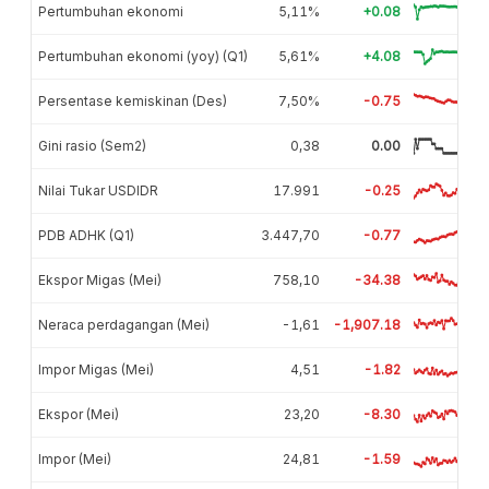
Pertumbuhan ekonomi
5,11%
+0.08
Pertumbuhan ekonomi (yoy) (Q1)
5,61%
+4.08
Persentase kemiskinan (Des)
7,50%
-0.75
Gini rasio (Sem2)
0,38
0.00
Nilai Tukar USDIDR
17.991
-0.25
PDB ADHK (Q1)
3.447,70
-0.77
Ekspor Migas (Mei)
758,10
-34.38
Neraca perdagangan (Mei)
-1,61
-1,907.18
Impor Migas (Mei)
4,51
-1.82
Ekspor (Mei)
23,20
-8.30
Impor (Mei)
24,81
-1.59