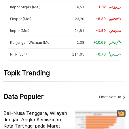
Impor Migas (Mei)
4,51
-1.82
Ekspor (Mei)
23,20
-8.30
Impor (Mei)
24,81
-1.59
Kunjungan Wisman (Mei)
1,38
+10.69
NTP (Jun)
114,65
+0.76
Topik Trending
Data Populer
Lihat Semua
Bali-Nusa Tenggara, Wilayah
dengan Angka Kemiskinan
Kota Tertinggi pada Maret