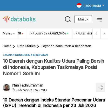
Indonesia
Masuk
Makro
18
3,34%
0,
UKAR USD/IDR
INFLASI YOY (JUN)
INFLASI MOM (JUN)
Home
Data Stories
Layanan Konsumen & Kesehatan
LAYANAN KONSUMEN & KESEHATAN
10 Daerah dengan Kualitas Udara Paling Bersih
di Indonesia, Kabupaten Tasikmalaya Posisi
Nomor 1 Sore Ini
Irfan Fadhlurrahman
23/07/2026 17:23 WIB
10 Daerah dengan Indeks Standar Pencemar Udara
(ISPU) Terendah di Indonesia per 23 Juli 2026