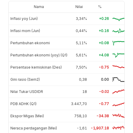
Nama
Nilai
%
Inflasi yoy (Jun)
3,34%
+0.26
Inflasi mom (Jun)
0,44%
+0.16
Pertumbuhan ekonomi
5,11%
+0.08
Pertumbuhan ekonomi (yoy) (Q1)
5,61%
+4.08
Persentase kemiskinan (Des)
7,50%
-0.75
Gini rasio (Sem2)
0,38
0.00
Nilai Tukar USDIDR
18
-0.02
PDB ADHK (Q1)
3.447,70
-0.77
Ekspor Migas (Mei)
758,10
-34.38
Neraca perdagangan (Mei)
-1,61
-1,907.18