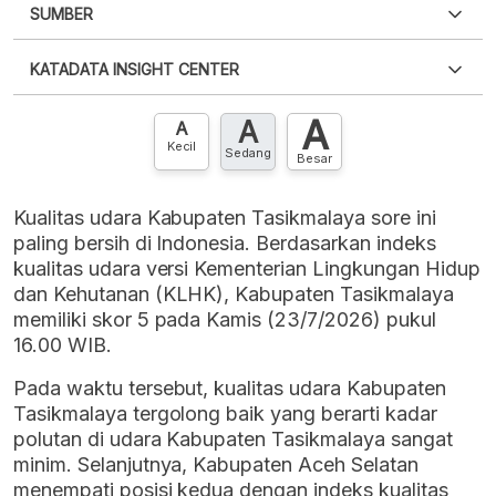
SUMBER
PDF
PNG
Silakan
login
untuk mengakses informasi ini
.
Belum
KATADATA INSIGHT CENTER
punya akun?
Silakan
Daftar sekarang
,
GRATIS!
XLS
EMBED
A
A
Hubungi sekarang »
A
Kecil
Sedang
Besar
Kualitas udara Kabupaten Tasikmalaya sore ini
paling bersih di Indonesia. Berdasarkan indeks
kualitas udara versi Kementerian Lingkungan Hidup
dan Kehutanan (KLHK), Kabupaten Tasikmalaya
memiliki skor 5 pada Kamis (23/7/2026) pukul
16.00 WIB.
Pada waktu tersebut, kualitas udara Kabupaten
Tasikmalaya tergolong baik yang berarti kadar
polutan di udara Kabupaten Tasikmalaya sangat
minim. Selanjutnya, Kabupaten Aceh Selatan
menempati posisi kedua dengan indeks kualitas