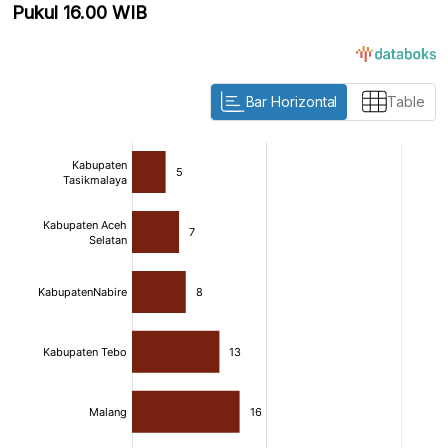
Pukul 16.00 WIB
Bar Horizontal
Table
:
:
[/]
[/]
[bold]
[bold]