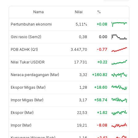
Nama
Nilai
%
Pertumbuhan ekonomi
5,11%
+0.08
Gini rasio (Sem2)
0,38
0.00
PDB ADHK (Q1)
3.447,70
-0.77
Nilai Tukar USDIDR
17.731
+0.22
Neraca perdagangan (Mar)
3,32
+160.82
Ekspor Migas (Mar)
1,28
+18.60
Impor Migas (Mar)
3,17
+58.74
Ekspor (Mar)
22,53
+1.62
Impor (Mar)
19,21
-8.08
Kunjungan Wisman (Feb)
1,16
-2.42