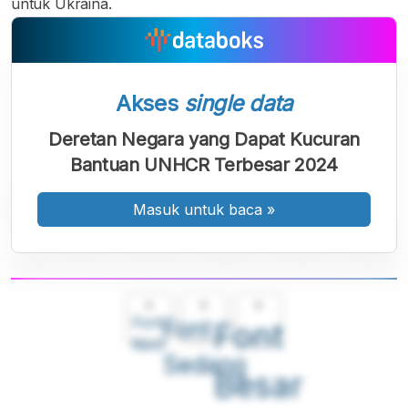
untuk Ukraina.
Akses
single data
Deretan Negara yang Dapat Kucuran
Bantuan UNHCR Terbesar 2024
Masuk untuk baca
»
A
A
A
Font
Font
Font
Kecil
Sedang
Besar