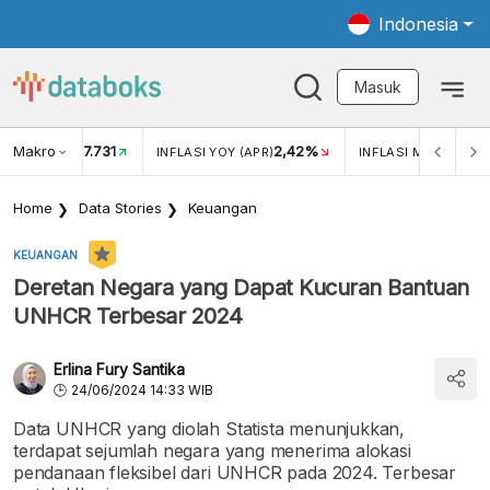
Indonesia
Masuk
Makro
17.731
2,42%
KAR USD/IDR
INFLASI YOY (APR)
INFLASI MOM (APR)
Home
Data Stories
Keuangan
KEUANGAN
Deretan Negara yang Dapat Kucuran Bantuan
UNHCR Terbesar 2024
Erlina Fury Santika
24/06/2024 14:33 WIB
Data UNHCR yang diolah Statista menunjukkan,
terdapat sejumlah negara yang menerima alokasi
pendanaan fleksibel dari UNHCR pada 2024. Terbesar