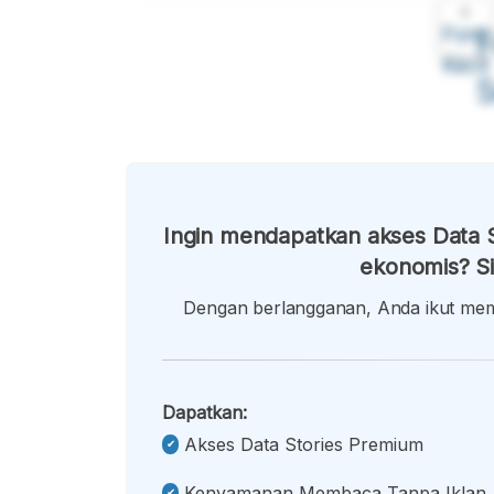
A
Font
F
Kecil
Ingin mendapatkan akses Data S
ekonomis? Si
Dengan berlangganan, Anda ikut memb
Dapatkan:
Akses Data Stories Premium
Kenyamanan Membaca Tanpa Iklan