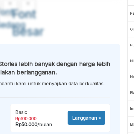
A
A
ont
Font
P
Sedang
Besar
Gi
P
Ni
tories lebih banyak dengan harga lebih
lakan berlangganan.
N
antu kami untuk menyajikan data berkualitas.
Ek
Im
Basic
Langganan
»
Rp100.000
Rp50.000
/bulan
Ek