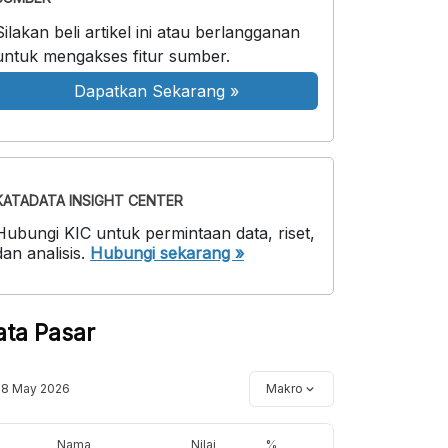
Silakan beli artikel ini atau berlangganan
untuk mengakses fitur sumber.
Dapatkan Sekarang
»
KATADATA INSIGHT CENTER
Hubungi KIC untuk permintaan data, riset,
dan analisis.
Hubungi sekarang »
ata Pasar
18 May 2026
Makro
Nama
Nilai
%