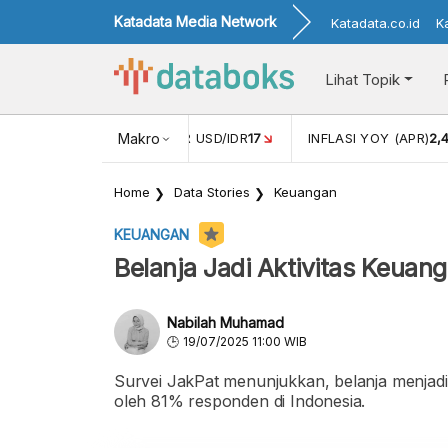
Katadata Media Network
Katadata.co.id
K
Lihat Topik
 (FEB)
1,16
NILAI TUKAR USD/IDR
Makro
17
INFLASI YOY (APR)
2,
Home
Data Stories
Keuangan
KEUANGAN
Belanja Jadi Aktivitas Keua
Nabilah Muhamad
19/07/2025 11:00 WIB
Survei JakPat menunjukkan, belanja menjadi
oleh 81% responden di Indonesia.