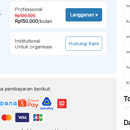
Im
Professional
,
Langganan
»
Rp100.000
Rp150.000
/bulan
K
In
Institutional
Hubungi Kami
Untuk organisasi
In
Pe
NT
a pembayaran berikut:
T
D