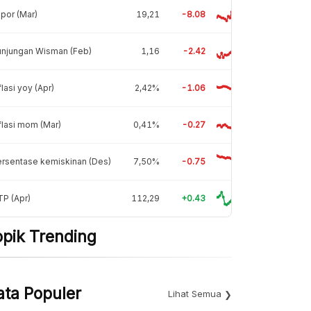
por (Mar)
19,21
-8.08
unjungan Wisman (Feb)
1,16
-2.42
flasi yoy (Apr)
2,42%
-1.06
flasi mom (Mar)
0,41%
-0.27
rsentase kemiskinan (Des)
7,50%
-0.75
P (Apr)
112,29
+0.43
opik Trending
ata Populer
Lihat Semua