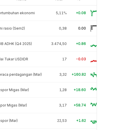
ertumbuhan ekonomi
5,11%
+0.08
ni rasio (Sem2)
0,38
0.00
DB ADHK (Q4 2025)
3.474,50
+0.86
lai Tukar USDIDR
17
-0.03
eraca perdagangan (Mar)
3,32
+160.82
spor Migas (Mar)
1,28
+18.60
por Migas (Mar)
3,17
+58.74
spor (Mar)
22,53
+1.62