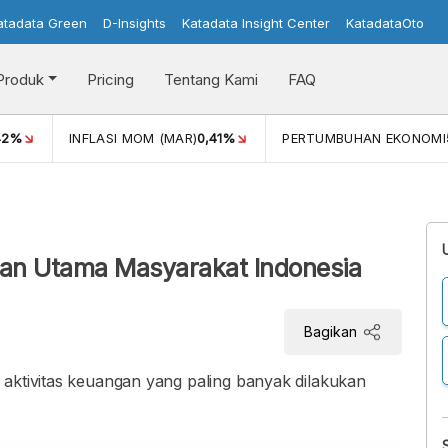
atadata Green
D-Insights
Katadata Insight Center
KatadataOto
Produk
Pricing
Tentang Kami
FAQ
42%
INFLASI MOM (MAR)
0,41%
PERTUMBUHAN EKONOMI
ngan Utama Masyarakat Indonesia
Bagikan
 aktivitas keuangan yang paling banyak dilakukan