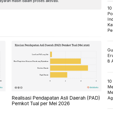
aran masih dalam proses aktivasi.
10
Po
In
Ka
Pe
Gu
Er
8 
10
Me
Me
Realisasi Pendapatan Asli Daerah (PAD)
Ag
Pemkot Tual per Mei 2026