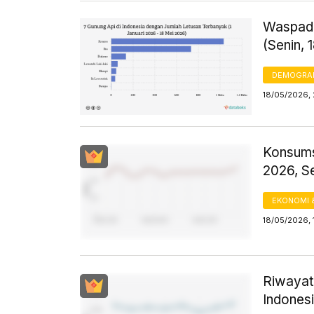
Waspada
(Senin, 
DEMOGRA
18/05/2026, 
Konsums
2026, S
EKONOMI 
18/05/2026, 
Riwayat
Indones