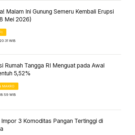
! Malam Ini Gunung Semeru Kembali Erupsi
18 Mei 2026)
FI
20:31 WIB
i Rumah Tangga RI Menguat pada Awal
entuh 5,52%
& MAKRO
18:59 WIB
 Impor 3 Komoditas Pangan Tertinggi di
ia