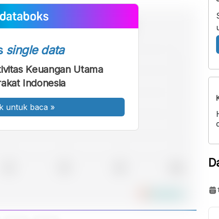
s
single data
ktivitas Keuangan Utama
akat Indonesia
k untuk baca
»
D