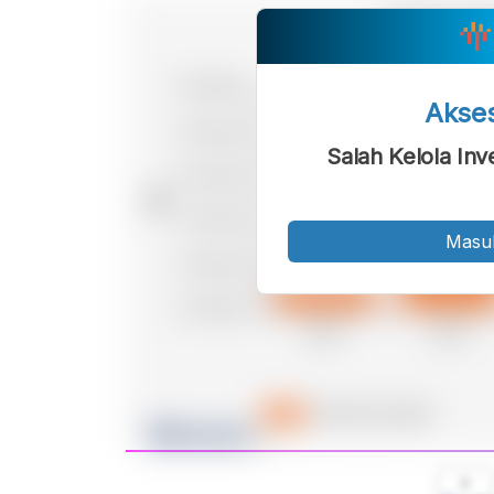
Akse
Salah Kelola Inv
Masu
A