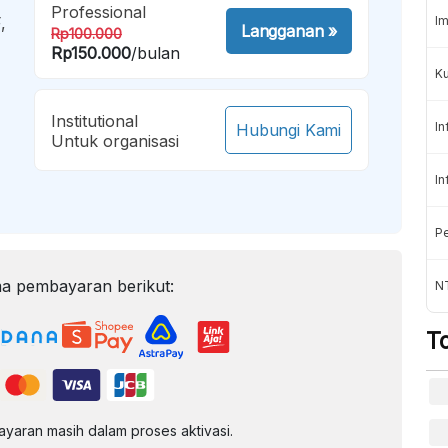
Professional
,
Im
Langganan
»
Rp100.000
Rp150.000
/bulan
K
Institutional
In
Hubungi Kami
Untuk organisasi
In
Pe
a pembayaran berikut:
NT
T
aran masih dalam proses aktivasi.