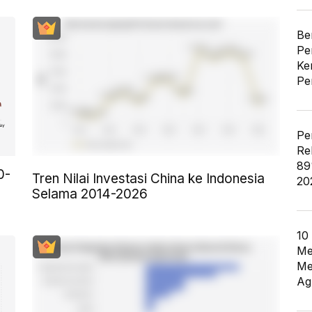
Be
Pe
Ke
Pe
Pe
Re
89
0-
Tren Nilai Investasi China ke Indonesia
20
Selama 2014-2026
10
Me
Me
Ag