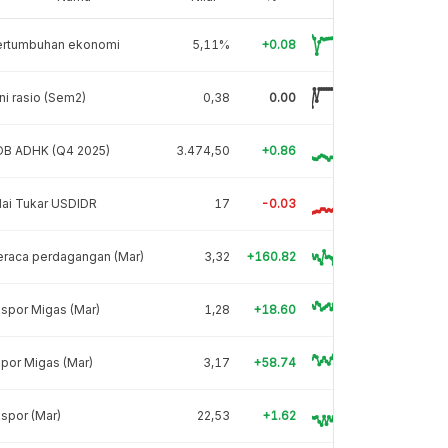
ertumbuhan ekonomi
5,11%
+0.08
ni rasio (Sem2)
0,38
0.00
DB ADHK (Q4 2025)
3.474,50
+0.86
lai Tukar USDIDR
17
-0.03
eraca perdagangan (Mar)
3,32
+160.82
spor Migas (Mar)
1,28
+18.60
por Migas (Mar)
3,17
+58.74
spor (Mar)
22,53
+1.62