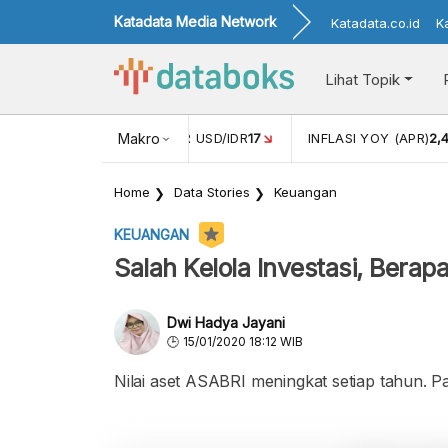
Katadata Media Network
Katadata.co.id
K
Lihat Topik
 (FEB)
1,16
NILAI TUKAR USD/IDR
Makro
17
INFLASI YOY (APR)
2,
Home
Data Stories
Keuangan
KEUANGAN
Salah Kelola Investasi, Berap
Dwi Hadya Jayani
15/01/2020 18:12 WIB
Nilai aset ASABRI meningkat setiap tahun. Pa