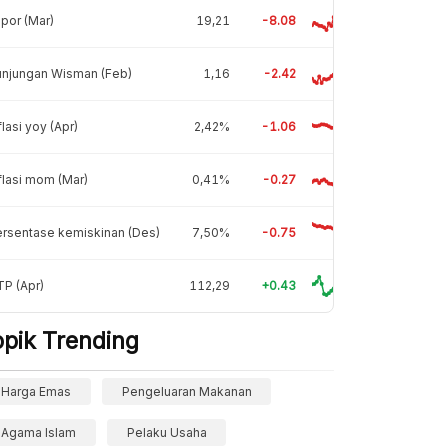
por (Mar)
19,21
-8.08
unjungan Wisman (Feb)
1,16
-2.42
flasi yoy (Apr)
2,42%
-1.06
flasi mom (Mar)
0,41%
-0.27
rsentase kemiskinan (Des)
7,50%
-0.75
P (Apr)
112,29
+0.43
opik Trending
Harga Emas
Pengeluaran Makanan
Agama Islam
Pelaku Usaha