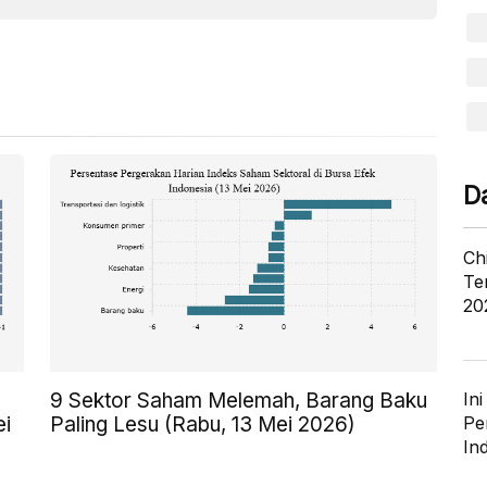
D
Ch
Te
20
9 Sektor Saham Melemah, Barang Baku
In
ei
Paling Lesu (Rabu, 13 Mei 2026)
Pe
In