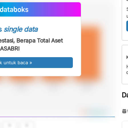
s
single data
estasi, Berapa Total Aset
ASABRI
k untuk baca
»
D
A
A