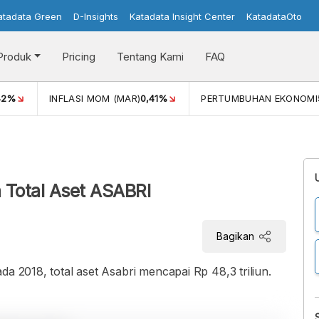
atadata Green
D-Insights
Katadata Insight Center
KatadataOto
Produk
Pricing
Tentang Kami
FAQ
42%
INFLASI MOM (MAR)
0,41%
PERTUMBUHAN EKONOMI
a Total Aset ASABRI
Bagikan
da 2018, total aset Asabri mencapai Rp 48,3 triliun.