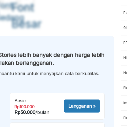
ont
Font
P
Sedang
Besar
Gi
P
tories lebih banyak dengan harga lebih
Ni
lakan berlangganan.
antu kami untuk menyajikan data berkualitas.
N
Ek
Basic
Im
Langganan
»
Rp100.000
Rp50.000
/bulan
Ek