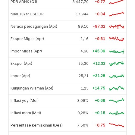
PDB ADHK (Q1)
3.447,70
-0.77
Nilai Tukar USDIDR
17.944
-0.04
Neraca perdagangan (Apr)
89,10
-97.32
Ekspor Migas (Apr)
1,16
-9.81
Impor Migas (Apr)
4,60
+45.09
Ekspor (Apr)
25,30
+12.32
Impor (Apr)
25,21
+31.28
Kunjungan Wisman (Apr)
1,25
+14.75
Inflasi yoy (Mei)
3,08%
+0.66
Inflasi mom (Mei)
0,28%
+0.15
Persentase kemiskinan (Des)
7,50%
-0.75