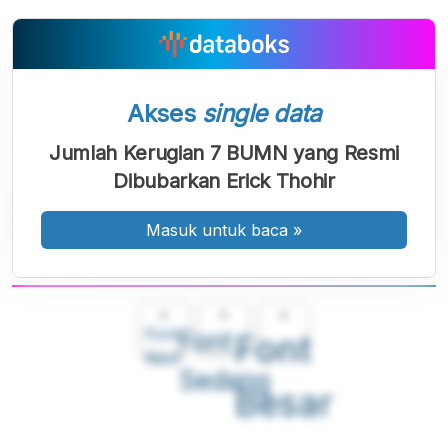
Akses
single data
Jumlah Kerugian 7 BUMN yang Resmi
Dibubarkan Erick Thohir
Masuk untuk baca
»
A
A
A
Font
Font
Font
Kecil
Sedang
Besar