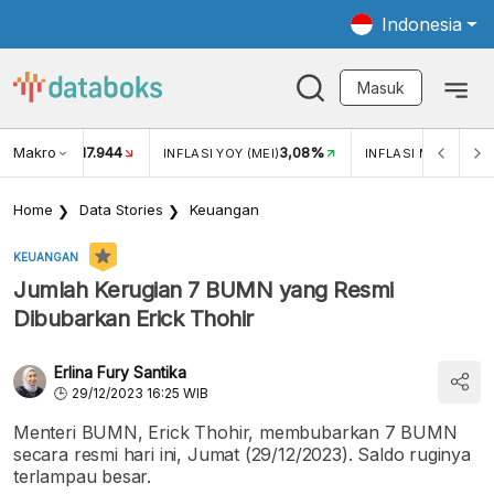
Indonesia
Masuk
Makro
17.944
3,08%
UKAR USD/IDR
INFLASI YOY (MEI)
INFLASI MOM (MEI)
Home
Data Stories
Keuangan
KEUANGAN
Jumlah Kerugian 7 BUMN yang Resmi
Dibubarkan Erick Thohir
Erlina Fury Santika
29/12/2023 16:25 WIB
Menteri BUMN, Erick Thohir, membubarkan 7 BUMN
secara resmi hari ini, Jumat (29/12/2023). Saldo ruginya
terlampau besar.