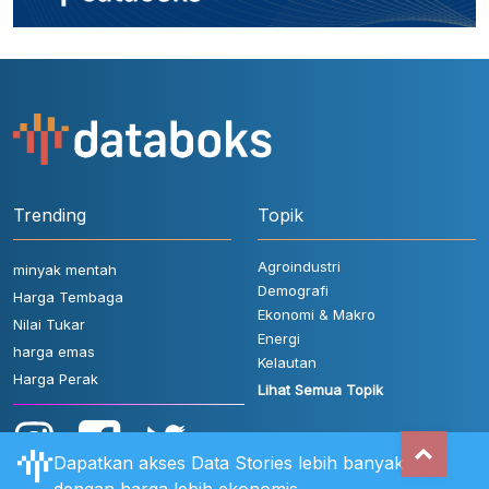
Trending
Topik
Agroindustri
minyak mentah
Demografi
Harga Tembaga
Ekonomi & Makro
Nilai Tukar
Energi
harga emas
Kelautan
Harga Perak
Lihat Semua Topik
Dapatkan akses Data Stories lebih banyak