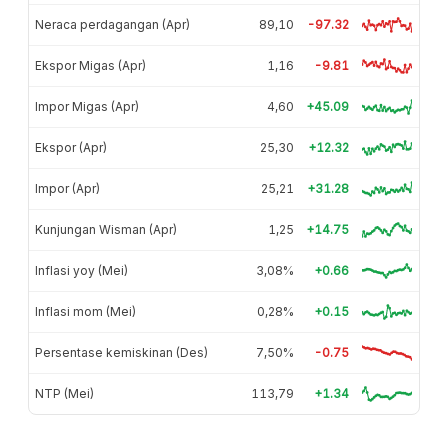
Neraca perdagangan (Apr)
89,10
-97.32
Ekspor Migas (Apr)
1,16
-9.81
Impor Migas (Apr)
4,60
+45.09
Ekspor (Apr)
25,30
+12.32
Impor (Apr)
25,21
+31.28
Kunjungan Wisman (Apr)
1,25
+14.75
Inflasi yoy (Mei)
3,08%
+0.66
Inflasi mom (Mei)
0,28%
+0.15
Persentase kemiskinan (Des)
7,50%
-0.75
NTP (Mei)
113,79
+1.34