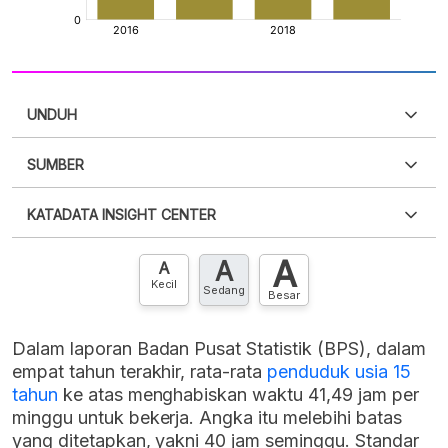
UNDUH
SUMBER
PDF
PNG
Silakan
login
untuk mengakses informasi ini
.
Belum
KATADATA INSIGHT CENTER
punya akun?
Silakan
Daftar sekarang
,
GRATIS!
XLS
EMBED
A
A
Hubungi sekarang »
A
Kecil
Sedang
Besar
Dalam laporan Badan Pusat Statistik (BPS), dalam
empat tahun terakhir, rata-rata
penduduk usia 15
tahun
ke atas menghabiskan waktu 41,49 jam per
minggu untuk bekerja. Angka itu melebihi batas
yang ditetapkan, yakni 40 jam seminggu. Standar