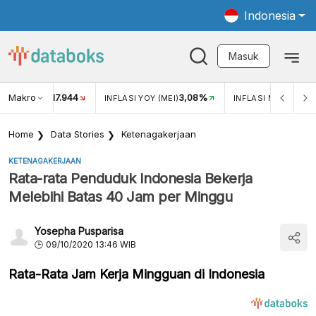
Indonesia
Masuk
Makro
17.944
3,08%
UKAR USD/IDR
INFLASI YOY (MEI)
INFLASI MOM (MEI)
Home
Data Stories
Ketenagakerjaan
KETENAGAKERJAAN
Rata-rata Penduduk Indonesia Bekerja
Melebihi Batas 40 Jam per Minggu
Yosepha Pusparisa
09/10/2020 13:46 WIB
Rata-Rata Jam Kerja Mingguan di Indonesia