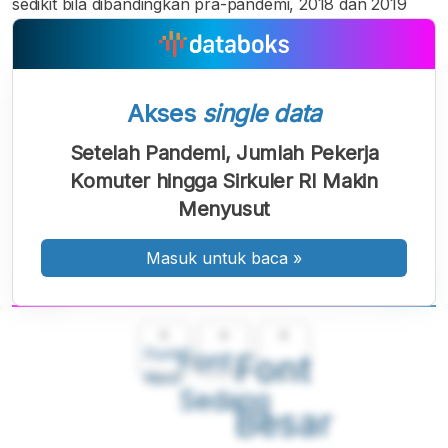
sedikit bila dibandingkan pra-pandemi, 2018 dan 2019
Akses
single data
Setelah Pandemi, Jumlah Pekerja
Komuter hingga Sirkuler RI Makin
Menyusut
Masuk untuk baca
»
A
A
A
Font
Font
Font
Kecil
Sedang
Besar