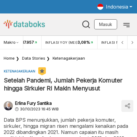
Indonesia
Masuk
Makro
17.957
3,08%
UKAR USD/IDR
INFLASI YOY (MEI)
INFLASI MOM (MEI)
Home
Data Stories
Ketenagakerjaan
KETENAGAKERJAAN
Setelah Pandemi, Jumlah Pekerja Komuter
hingga Sirkuler RI Makin Menyusut
Erlina Fury Santika
30/10/2023 16:45 WIB
Data BPS menunjukkan, jumlah pekerja komuter,
sirkuler, hingga migran risen mengalami kenaikan pada
2022 dibandingkan 2021. Namun capaian itu masih