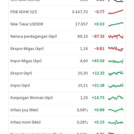
PDB ADHK (Q1)
3.447,70
-0.77
Nilai Tukar USDIDR
17.957
+0.03
Neraca perdagangan (Apr)
89,10
-97.32
Ekspor Migas (Apr)
1,16
-9.81
Impor Migas (Apr)
4,60
+45.09
Ekspor (Apr)
25,30
+12.32
Impor (Apr)
25,21
+31.28
Kunjungan Wisman (Apr)
1,25
+14.75
Inflasi yoy (Mei)
3,08%
+0.66
Inflasi mom (Mei)
0,28%
+0.15