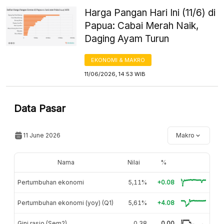
Harga Pangan Hari Ini (11/6) di
Papua: Cabai Merah Naik,
Daging Ayam Turun
EKONOMI & MAKRO
11/06/2026, 14:53 WIB
Data Pasar
11 June 2026
Makro
Nama
Nilai
%
Pertumbuhan ekonomi
5,11%
+0.08
Pertumbuhan ekonomi (yoy) (Q1)
5,61%
+4.08
Gini rasio (Sem2)
0,38
0.00