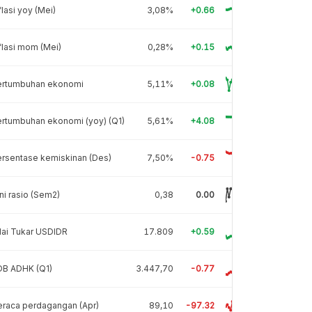
flasi yoy (Mei)
3,08%
+0.66
flasi mom (Mei)
0,28%
+0.15
ertumbuhan ekonomi
5,11%
+0.08
rtumbuhan ekonomi (yoy) (Q1)
5,61%
+4.08
rsentase kemiskinan (Des)
7,50%
-0.75
ni rasio (Sem2)
0,38
0.00
lai Tukar USDIDR
17.809
+0.59
DB ADHK (Q1)
3.447,70
-0.77
raca perdagangan (Apr)
89,10
-97.32