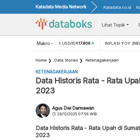
Katadata Media Network
Katadata.co.id
K
Lihat Topik
 (APR)
1,25
NILAI TUKAR USD/IDR
Makro
17.809
INFLASI YOY (MEI
Home
Data Stories
Ketenagakerjaan
KETENAGAKERJAAN
Data Historis Rata - Rata Up
2023
Agus Dwi Darmawan
29/12/2025 07:56 WIB
Data Historis Rata - Rata Upah di Suma
2023