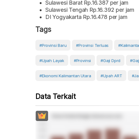
Sulawesi Barat Rp.16.387 per jam
Sulawesi Tengah Rp.16.392 per jam
DI Yogyakarta Rp.16.478 per jam
Tags
#provinsi Baru
#provinsi Terluas
#Kalimant
#upah Layak
#Provinsi
#gaji Dprd
#gaji
#ekonomi Kalimantan Utara
#upah ART
#j
Data Terkait