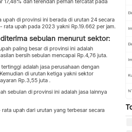
r 17,48% dan terendah pernah tercatat pada
Ek
a upah di provinsi ini berada di urutan 24 secara
a - rata upah pada 2023 yakni Rp.19.662 per jam.
Im
diterima sebulan menurut sektor:
Ek
ah paling besar di provinsi ini adalah
silan bersih sebulan mencapai Rp.4,76 juta.
Im
tertinggi adalah jasa perusahaan dengan
Kemudian di urutan ketiga yakni sektor
Ku
yaran Rp.3,55 juta .
 sebulan di provinsi ini adalah jasa lainnya
N
T
- rata upah dari urutan yang terbesar secara