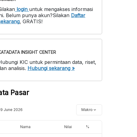
Silakan
login
untuk mengakses informasi
ni
.
Belum punya akun?
Silakan
Daftar
sekarang
,
GRATIS!
KATADATA INSIGHT CENTER
Hubungi KIC untuk permintaan data, riset,
dan analisis.
Hubungi sekarang »
ata Pasar
19 June 2026
Makro
Nama
Nilai
%