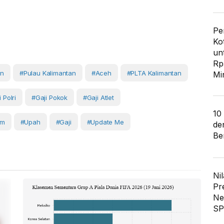
Pe
Ko
un
Rp
an
#Pulau Kalimantan
#Aceh
#PLTA Kalimantan
Mi
 Polri
#gaji Pokok
#gaji Atlet
10
am
#Upah
#Gaji
#Update Me
de
Ber
Nil
Pr
Ne
SP