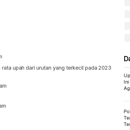
m
D
 - rata upah dari urutan yang terkecil pada 2023
Up
In
jam
Ag
jam
Po
Te
Te