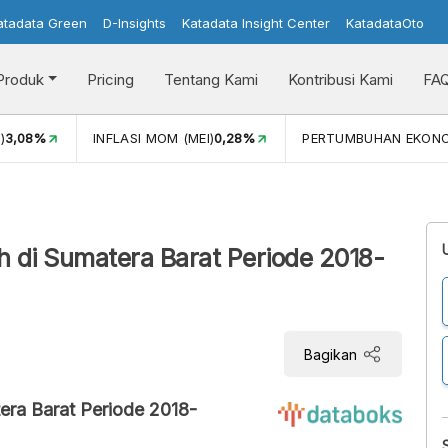
atadata Green
D-Insights
Katadata Insight Center
KatadataOto
Produk
Pricing
Tentang Kami
Kontribusi Kami
FA
)
3,08%
INFLASI MOM (MEI)
0,28%
PERTUMBUHAN EKON
ah di Sumatera Barat Periode 2018-
Bagikan
tera Barat Periode 2018-