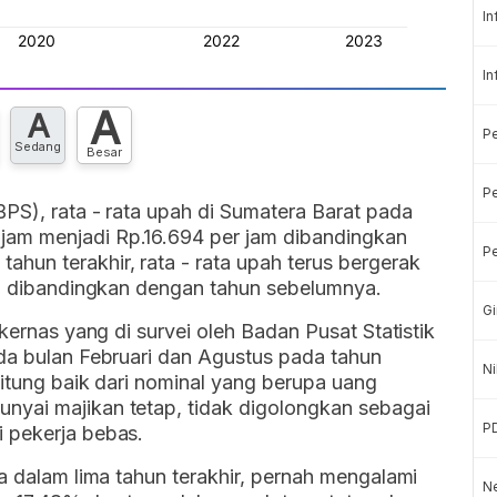
In
In
A
A
P
Sedang
Besar
Pe
BPS), rata - rata upah di Sumatera Barat pada
am menjadi Rp.16.694 per jam dibandingkan
Pe
hun terakhir, rata - rata upah terus bergerak
ggi dibandingkan dengan tahun sebelumnya.
Gi
akernas yang di survei oleh Badan Pusat Statistik
ada bulan Februari dan Agustus pada tahun
Ni
hitung baik dari nominal yang berupa uang
nyai majikan tetap, tidak digolongkan sebagai
P
 pekerja bebas.
ja dalam lima tahun terakhir, pernah mengalami
Ne