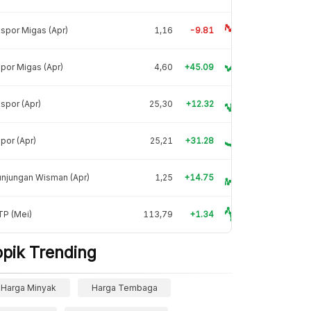
spor Migas (Apr)
1,16
-9.81
por Migas (Apr)
4,60
+45.09
spor (Apr)
25,30
+12.32
por (Apr)
25,21
+31.28
njungan Wisman (Apr)
1,25
+14.75
TP (Mei)
113,79
+1.34
opik Trending
Harga Minyak
Harga Tembaga