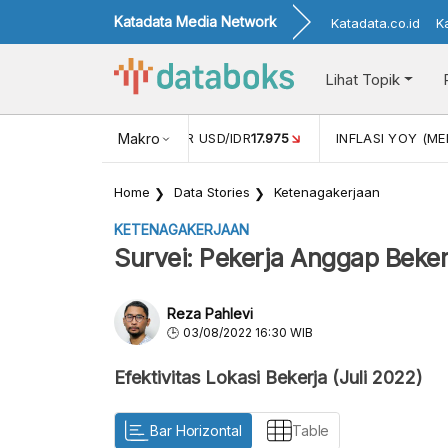
Katadata Media Network
Katadata.co.id
K
Lihat Topik
 (APR)
1,25
NILAI TUKAR USD/IDR
Makro
17.975
INFLASI YOY (MEI
Home
Data Stories
Ketenagakerjaan
KETENAGAKERJAAN
Survei: Pekerja Anggap Bekerj
Reza Pahlevi
03/08/2022 16:30 WIB
Efektivitas Lokasi Bekerja (Juli 2022)
Bar Horizontal
Table