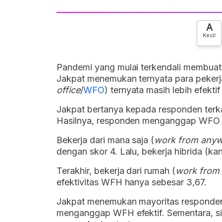
A
Kecil
Pandemi yang mulai terkendali membuat a
Jakpat menemukan ternyata para pekerj
office
/
WFO
) ternyata masih lebih efekti
Jakpat bertanya kepada responden terkai
Hasilnya, responden menganggap WFO pa
Bekerja dari mana saja (
work from any
dengan skor 4. Lalu, bekerja hibrida (kan
Terakhir, bekerja dari rumah (
work from
efektivitas WFH hanya sebesar 3,67.
Jakpat menemukan mayoritas responden 
menganggap WFH efektif. Sementara, siste