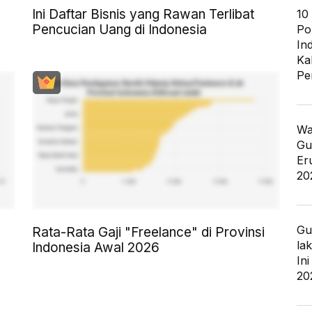
Ini Daftar Bisnis yang Rawan Terlibat
10
Pencucian Uang di Indonesia
Po
In
Ka
Pe
Wa
Gu
Er
20
Gu
Rata-Rata Gaji "Freelance" di Provinsi
la
Indonesia Awal 2026
In
20