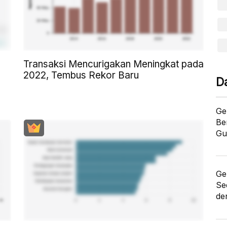
Transaksi Mencurigakan Meningkat pada
2022, Tembus Rekor Baru
D
Ge
Be
Gu
Ge
Se
de