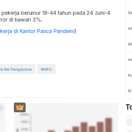
 pekerja berumur 18-44 tahun pada 24 Juni-4
Ek
error di bawah 3%.
Im
Bekerja di Kantor Pasca Pandemi
)
Ek
Im
ve Me Perspective
#WFO
Ku
N
T