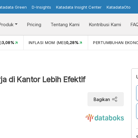
atadata Green
D-Insights
Katadata Insight Center
KatadataOto
Produk
Pricing
Tentang Kami
Kontribusi Kami
FA
)
3,08%
INFLASI MOM (MEI)
0,28%
PERTUMBUHAN EKON
a di Kantor Lebih Efektif
Bagikan