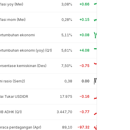
flasi yoy (Mei)
3,08%
+0.66
flasi mom (Mei)
0,28%
+0.15
ertumbuhan ekonomi
5,11%
+0.08
rtumbuhan ekonomi (yoy) (Q1)
5,61%
+4.08
rsentase kemiskinan (Des)
7,50%
-0.75
ni rasio (Sem2)
0,38
0.00
lai Tukar USDIDR
17.975
-0.16
DB ADHK (Q1)
3.447,70
-0.77
raca perdagangan (Apr)
89,10
-97.32