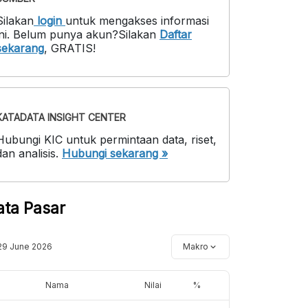
Silakan
login
untuk mengakses informasi
ni
.
Belum punya akun?
Silakan
Daftar
sekarang
,
GRATIS!
KATADATA INSIGHT CENTER
Hubungi KIC untuk permintaan data, riset,
dan analisis.
Hubungi sekarang »
ata Pasar
29 June 2026
Makro
Nama
Nilai
%