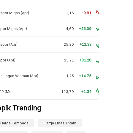
spor Migas (Apr)
1,16
-9.81
por Migas (Apr)
4,60
+45.09
spor (Apr)
25,30
+12.32
por (Apr)
25,21
+31.28
njungan Wisman (Apr)
1,25
+14.75
TP (Mei)
113,79
+1.34
opik Trending
Harga Tembaga
Harga Emas Antam