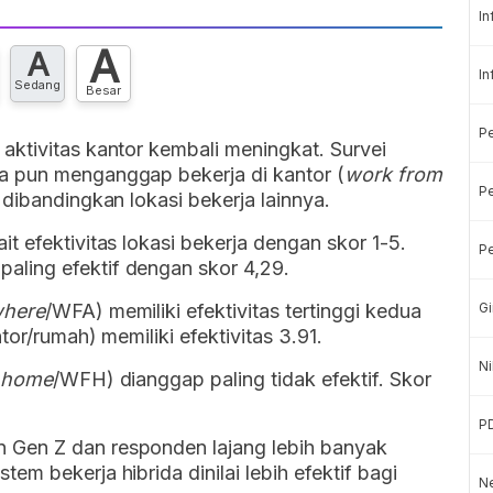
In
A
A
In
Sedang
Besar
P
ktivitas kantor kembali meningkat. Survei
a pun menganggap bekerja di kantor (
work from
Pe
f dibandingkan lokasi bekerja lainnya.
t efektivitas lokasi bekerja dengan skor 1-5.
Pe
ling efektif dengan skor 4,29.
where
/WFA) memiliki efektivitas tertinggi kedua
Gi
tor/rumah) memiliki efektivitas 3.91.
Ni
 home
/WFH) dianggap paling tidak efektif. Skor
P
Gen Z dan responden lajang lebih banyak
m bekerja hibrida dinilai lebih efektif bagi
Ne