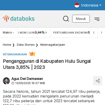
Indonesia
Masuk
Makro
5,11%
PERTUMBUHAN EKONOMI
PERTUMBUHAN EKONOMI (YOY) (Q
Home
Data Stories
Ketenagakerjaan
KETENAGAKERJAAN
Pengangguran di Kabupaten Hulu Sungai
Utara 3,85% | 2023
Agus Dwi Darmawan
13/06/2025 19:37 WIB
Secara historis, tahun 2021 tercatat 124,97 ribu pekerja,
pada 2022 kemudian mengalami penurunan menjadi
122,7 ribu pekerja dan untuk 2023 tercatat sebanyak