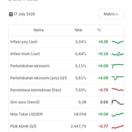
17 July 2026
Makro
Nama
Nilai
%
Inflasi yoy (Jun)
3,34%
+0.26
Inflasi mom (Jun)
0,44%
+0.16
Pertumbuhan ekonomi
5,11%
+0.08
Pertumbuhan ekonomi (yoy) (Q1)
5,61%
+4.08
Persentase kemiskinan (Des)
7,50%
-0.75
Gini rasio (Sem2)
0,38
0.00
Nilai Tukar USDIDR
18.059
+0.08
PDB ADHK (Q1)
3.447,70
-0.77