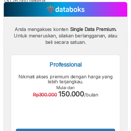
130,26 ribu pekerja.
Anda mengakses konten
Single Data Premium.
Untuk meneruskan, silakan berlangganan, atau
beli secara satuan.
Professional
Nikmati akses premium dengan harga yang
A
A
A
lebih terjangkau.
Font
Font
Font
Mulai dari
Kecil
150.000
Rp300.000
/bulan
Sedang
Besar