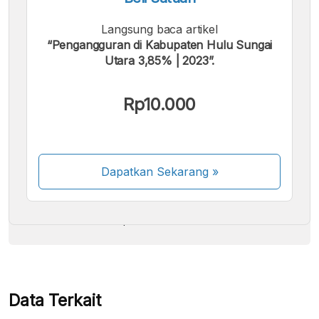
Langsung baca artikel
“Pengangguran di Kabupaten Hulu Sungai
Utara 3,85% | 2023”.
Kami menerima pembayaran berikut:
Rp10.000
Dapatkan Sekarang
»
Beberapa metode pembayaran masih dalam
proses aktivasi.
Data Terkait