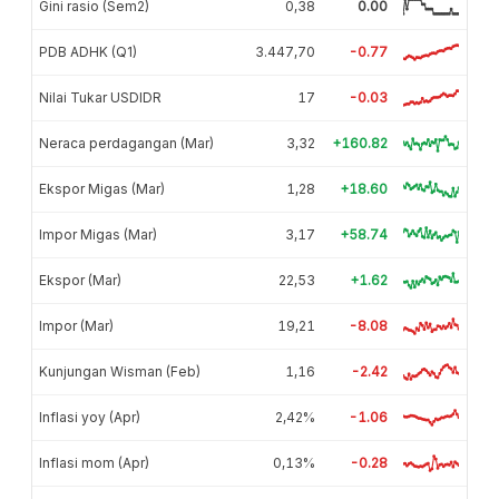
Gini rasio (Sem2)
0,38
0.00
PDB ADHK (Q1)
3.447,70
-0.77
Nilai Tukar USDIDR
17
-0.03
Neraca perdagangan (Mar)
3,32
+160.82
Ekspor Migas (Mar)
1,28
+18.60
Impor Migas (Mar)
3,17
+58.74
Ekspor (Mar)
22,53
+1.62
Impor (Mar)
19,21
-8.08
Kunjungan Wisman (Feb)
1,16
-2.42
Inflasi yoy (Apr)
2,42%
-1.06
Inflasi mom (Apr)
0,13%
-0.28