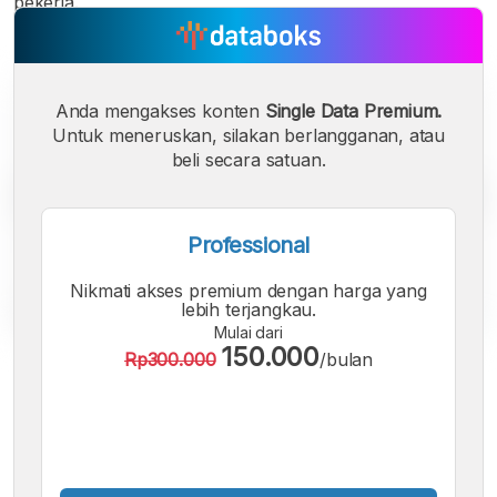
pekerja.
Anda mengakses konten
Single Data Premium.
Untuk meneruskan, silakan berlangganan, atau
beli secara satuan.
Professional
Nikmati akses premium dengan harga yang
lebih terjangkau.
Mulai dari
150.000
Rp300.000
/bulan
A
A
A
Font
Font
Font
Kecil
Sedang
Besar