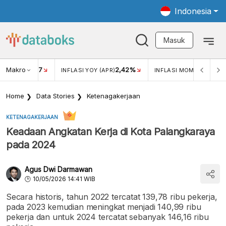
Indonesia
Masuk
Makro
17
2,42%
0,1
KAR USD/IDR
INFLASI YOY (APR)
INFLASI MOM (APR)
Home
Data Stories
Ketenagakerjaan
KETENAGAKERJAAN
Keadaan Angkatan Kerja di Kota Palangkaraya
pada 2024
Agus Dwi Darmawan
10/05/2026 14:41 WIB
Secara historis, tahun 2022 tercatat 139,78 ribu pekerja,
pada 2023 kemudian meningkat menjadi 140,99 ribu
pekerja dan untuk 2024 tercatat sebanyak 146,16 ribu