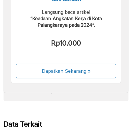
Langsung baca artikel
“Keadaan Angkatan Kerja di Kota
Palangkaraya pada 2024”.
Kami menerima pembayaran berikut:
Rp10.000
Dapatkan Sekarang
»
Beberapa metode pembayaran masih dalam
proses aktivasi.
Data Terkait