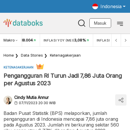
Indonesia
Masuk
Makro
18.004
3,08%
UKAR USD/IDR
INFLASI YOY (MEI)
INFLASI MOM (MEI)
Home
Data Stories
Ketenagakerjaan
KETENAGAKERJAAN
Pengangguran RI Turun Jadi 7,86 Juta Orang
per Agustus 2023
Cindy Mutia Annur
07/11/2023 20:30 WIB
Badan Pusat Statistik (BPS) melaporkan, jumlah
pengangguran di Indonesia mencapai 7,86 juta orang
pada Agustus 2023. Jumlah ini berkurang sekitar 560