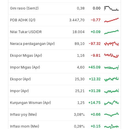
Gini rasio (Sem2)
0,38
0.00
PDB ADHK (Q1)
3.447,70
-0.77
Nilai Tukar USDIDR
18.004
+0.09
Neraca perdagangan (Apr)
89,10
-97.32
Ekspor Migas (Apr)
1,16
-9.81
Impor Migas (Apr)
4,60
+45.09
Ekspor (Apr)
25,30
+12.32
Impor (Apr)
25,21
+31.28
Kunjungan Wisman (Apr)
1,25
+14.75
Inflasi yoy (Mei)
3,08%
+0.66
Inflasi mom (Mei)
0,28%
+0.15