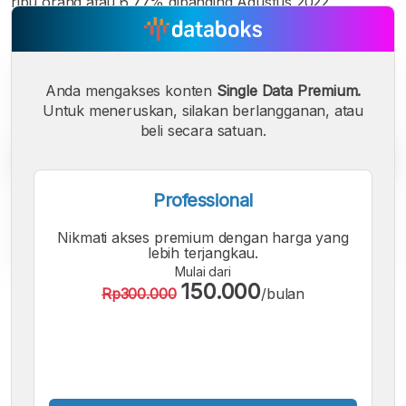
ribu orang atau 6,77% dibanding Agustus 2022.
Anda mengakses konten
Single Data Premium.
Untuk meneruskan, silakan berlangganan, atau
beli secara satuan.
Professional
Nikmati akses premium dengan harga yang
lebih terjangkau.
Mulai dari
150.000
Rp300.000
/bulan
A
A
A
Font
Font
Font
Kecil
Sedang
Besar