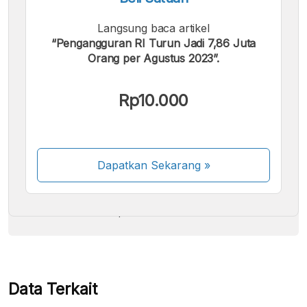
Langsung baca artikel
“Pengangguran RI Turun Jadi 7,86 Juta
Orang per Agustus 2023”.
Kami menerima pembayaran berikut:
Rp10.000
Dapatkan Sekarang
»
Beberapa metode pembayaran masih dalam
proses aktivasi.
Data Terkait