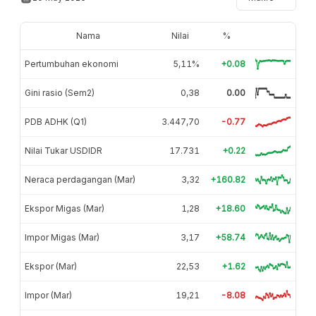
Nama
Nilai
%
Pertumbuhan ekonomi
5,11%
+0.08
Gini rasio (Sem2)
0,38
0.00
PDB ADHK (Q1)
3.447,70
-0.77
Nilai Tukar USDIDR
17.731
+0.22
Neraca perdagangan (Mar)
3,32
+160.82
Ekspor Migas (Mar)
1,28
+18.60
Impor Migas (Mar)
3,17
+58.74
Ekspor (Mar)
22,53
+1.62
Impor (Mar)
19,21
-8.08