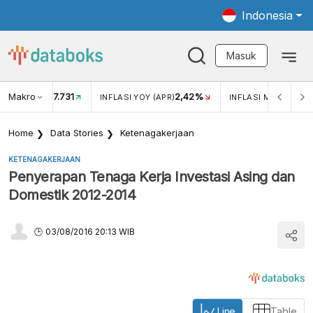
Indonesia
Masuk
Makro
17.731
2,42%
KAR USD/IDR
INFLASI YOY (APR)
INFLASI MOM (APR)
Home
Data Stories
Ketenagakerjaan
KETENAGAKERJAAN
Penyerapan Tenaga Kerja Investasi Asing dan
Domestik 2012-2014
03/08/2016 20:13 WIB
Line
Table