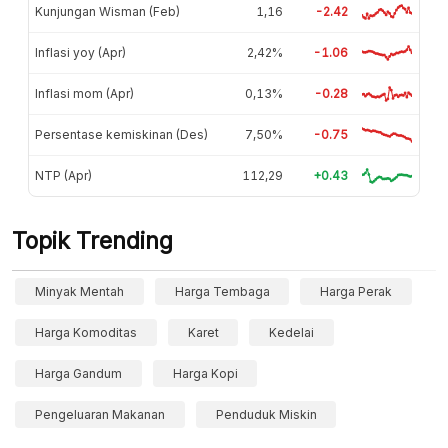
Kunjungan Wisman (Feb)
1,16
-2.42
Inflasi yoy (Apr)
2,42%
-1.06
Inflasi mom (Apr)
0,13%
-0.28
Persentase kemiskinan (Des)
7,50%
-0.75
NTP (Apr)
112,29
+0.43
Topik Trending
Minyak Mentah
Harga Tembaga
Harga Perak
Harga Komoditas
Karet
Kedelai
Harga Gandum
Harga Kopi
Pengeluaran Makanan
Penduduk Miskin