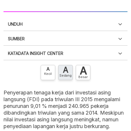
UNDUH
SUMBER
PDF
PNG
Silakan
login
untuk mengakses informasi ini
.
Belum
KATADATA INSIGHT CENTER
punya akun?
Silakan
Daftar sekarang
,
GRATIS!
XLS
EMBED
A
A
Hubungi sekarang »
A
Kecil
Sedang
Besar
Penyerapan tenaga kerja dari investasi asing
langsung (FDI) pada triwulan III 2015 mengalami
penurunan 9,01 % menjadi 240.965 pekerja
dibandingkan triwulan yang sama 2014. Meskipun
nilai investasi asing langsung meningkat, namun
penyediaan lapangan kerja justru berkurang.