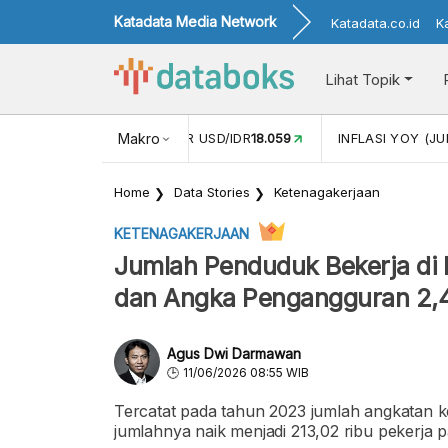
Katadata Media Network
Katadata.co.id
K
Lihat Topik
 (MEI)
1,38
NILAI TUKAR USD/IDR
Makro
18.059
INFLASI YOY (JU
Home
Data Stories
Ketenagakerjaan
KETENAGAKERJAAN
Jumlah Penduduk Bekerja di 
dan Angka Pengangguran 2
Agus Dwi Darmawan
11/06/2026 08:55 WIB
Tercatat pada tahun 2023 jumlah angkatan k
jumlahnya naik menjadi 213,02 ribu pekerja 