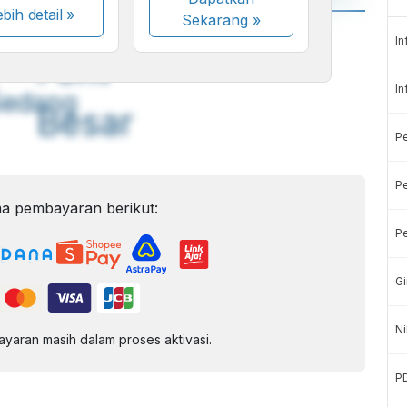
bih detail »
Sekarang
»
A
A
In
ont
Font
In
Sedang
Besar
P
Pe
a pembayaran berikut:
Pe
Gi
Ni
aran masih dalam proses aktivasi.
P