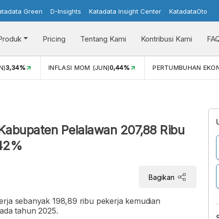
atadata Green
D-Insights
Katadata Insight Center
KatadataOto
Produk
Pricing
Tentang Kami
Kontribusi Kami
FA
N)
3,34%
INFLASI MOM (JUN)
0,44%
PERTUMBUHAN EKO
Kabupaten Pelalawan 207,88 Ribu
,42%
Bagikan
erja sebanyak 198,89 ribu pekerja kemudian
pada tahun 2025.