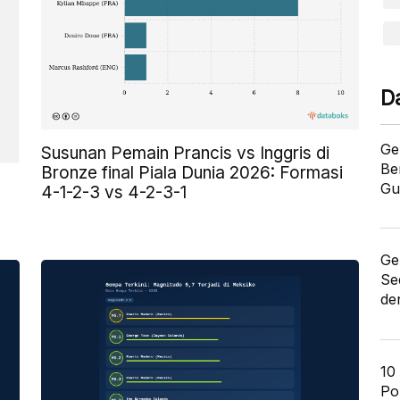
D
Ge
Susunan Pemain Prancis vs Inggris di
Be
Bronze final Piala Dunia 2026: Formasi
Gu
4-1-2-3 vs 4-2-3-1
Ge
Se
de
10
Po