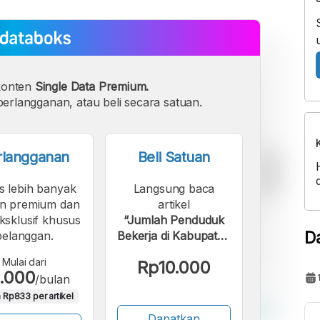
konten
Single Data Premium.
erlangganan, atau beli secara satuan.
rlangganan
Beli Satuan
s lebih banyak
Langsung baca
n premium dan
artikel
eksklusif khusus
“Jumlah Penduduk
D
pelanggan.
Bekerja di Kabupaten
Pelalawan 207,88
Mulai dari
Rp10.000
Ribu dan Angka
.000
/bulan
Pengangguran
 Rp833 per artikel
2,42%”.
Dapatkan