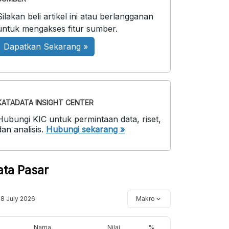
Silakan beli artikel ini atau berlangganan
untuk mengakses fitur sumber.
Dapatkan Sekarang »
KATADATA INSIGHT CENTER
Hubungi KIC untuk permintaan data, riset,
dan analisis.
Hubungi sekarang »
ata Pasar
18 July 2026
Makro
Nama
Nilai
%