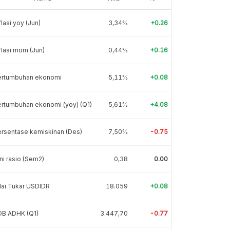
flasi yoy (Jun)
3,34%
+0.26
flasi mom (Jun)
0,44%
+0.16
ertumbuhan ekonomi
5,11%
+0.08
rtumbuhan ekonomi (yoy) (Q1)
5,61%
+4.08
rsentase kemiskinan (Des)
7,50%
-0.75
ni rasio (Sem2)
0,38
0.00
lai Tukar USDIDR
18.059
+0.08
DB ADHK (Q1)
3.447,70
-0.77