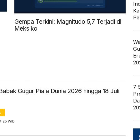
In
Ka
Pe
Gempa Terkini: Magnitudo 5,7 Terjadi di
Meksiko
Wa
Gu
Er
20
7 
Babak Gugur Piala Dunia 2026 hingga 18 Juli
Pr
Da
20
A
4:25 WIB