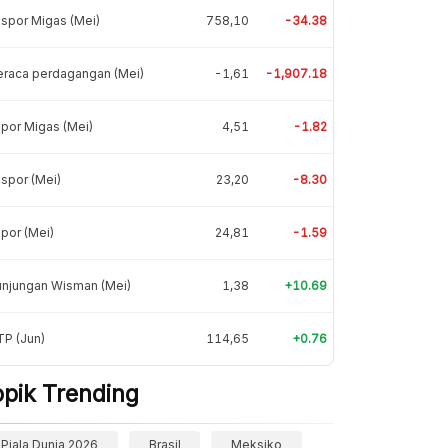
spor Migas (Mei)
758,10
-34.38
eraca perdagangan (Mei)
-1,61
-1,907.18
por Migas (Mei)
4,51
-1.82
spor (Mei)
23,20
-8.30
por (Mei)
24,81
-1.59
unjungan Wisman (Mei)
1,38
+10.69
P (Jun)
114,65
+0.76
opik Trending
Piala Dunia 2026
Brasil
Meksiko