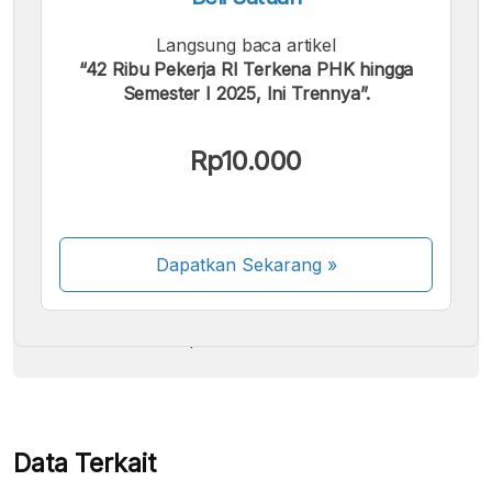
Langsung baca artikel
“42 Ribu Pekerja RI Terkena PHK hingga
Semester I 2025, Ini Trennya”.
Kami menerima pembayaran berikut:
Rp10.000
Dapatkan Sekarang
»
Beberapa metode pembayaran masih dalam
proses aktivasi.
Data Terkait