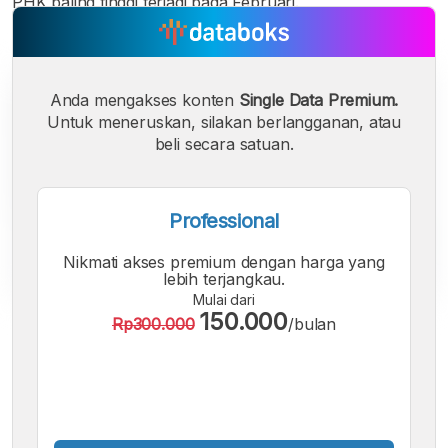
PHK paling tinggi terjadi pada Februari.
Anda mengakses konten
Single Data Premium.
Untuk meneruskan, silakan berlangganan, atau
beli secara satuan.
Professional
Nikmati akses premium dengan harga yang
lebih terjangkau.
Mulai dari
150.000
Rp300.000
/bulan
A
A
A
Font
Font
Font
Kecil
Sedang
Besar