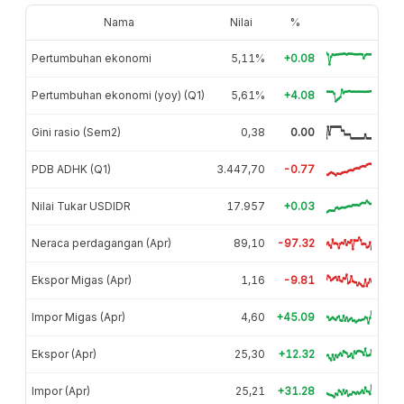
Nama
Nilai
%
Pertumbuhan ekonomi
5,11%
+0.08
Pertumbuhan ekonomi (yoy) (Q1)
5,61%
+4.08
Gini rasio (Sem2)
0,38
0.00
PDB ADHK (Q1)
3.447,70
-0.77
Nilai Tukar USDIDR
17.957
+0.03
Neraca perdagangan (Apr)
89,10
-97.32
Ekspor Migas (Apr)
1,16
-9.81
Impor Migas (Apr)
4,60
+45.09
Ekspor (Apr)
25,30
+12.32
Impor (Apr)
25,21
+31.28