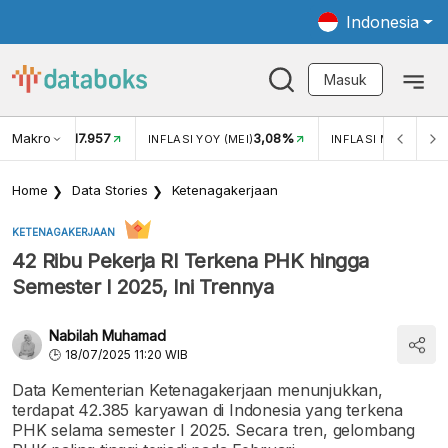
Indonesia
Masuk
Makro
17.957
3,08%
UKAR USD/IDR
INFLASI YOY (MEI)
INFLASI MOM (MEI)
Home
Data Stories
Ketenagakerjaan
KETENAGAKERJAAN
42 Ribu Pekerja RI Terkena PHK hingga
Semester I 2025, Ini Trennya
Nabilah Muhamad
18/07/2025 11:20 WIB
Data Kementerian Ketenagakerjaan menunjukkan,
terdapat 42.385 karyawan di Indonesia yang terkena
PHK selama semester I 2025. Secara tren, gelombang