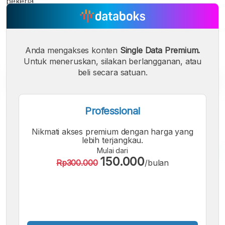
pekerja.
Anda mengakses konten
Single Data Premium.
Untuk meneruskan, silakan berlangganan, atau
beli secara satuan.
Professional
Nikmati akses premium dengan harga yang
lebih terjangkau.
Mulai dari
150.000
Rp300.000
/bulan
A
A
A
Font
Font
Font
Kecil
Sedang
Besar