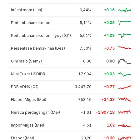
Inflasi mom (Jun)
0,44%
+0.16
Pertumbuhan ekonomi
5,11%
+0.08
Pertumbuhan ekonomi (yoy) (Q1)
5,61%
+4.08
Persentase kemiskinan (Des)
7,50%
-0.75
Gini rasio (Sem2)
0,38
0.00
Nilai Tukar USDIDR
17.994
+0.03
PDB ADHK (Q1)
3.447,70
-0.77
Ekspor Migas (Mei)
758,10
-34.38
Neraca perdagangan (Mei)
-1,61
-1,907.18
Impor Migas (Mei)
4,51
-1.82
Ekspor (Mei)
23,20
-8.30