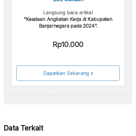
Langsung baca artikel
“Keadaan Angkatan Kerja di Kabupaten
Banjarnegara pada 2024”.
Kami menerima pembayaran berikut:
Rp10.000
Dapatkan Sekarang
»
Beberapa metode pembayaran masih dalam
proses aktivasi.
Data Terkait