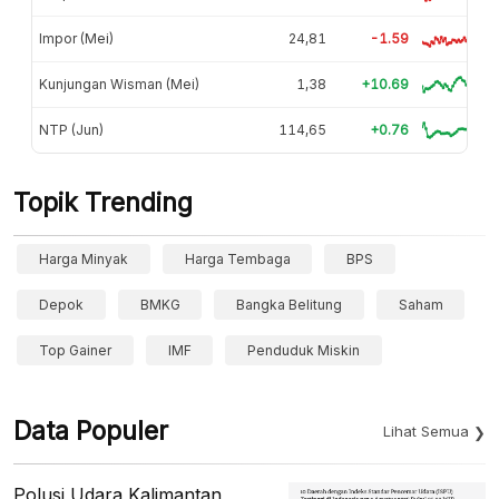
Impor (Mei)
24,81
-1.59
Kunjungan Wisman (Mei)
1,38
+10.69
NTP (Jun)
114,65
+0.76
Topik Trending
Harga Minyak
Harga Tembaga
BPS
Depok
BMKG
Bangka Belitung
Saham
Top Gainer
IMF
Penduduk Miskin
Data Populer
Lihat Semua
Polusi Udara Kalimantan