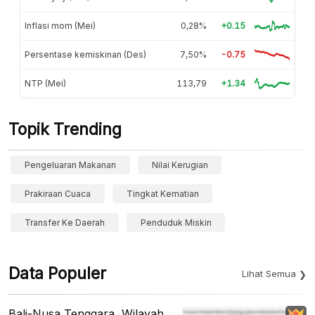
Inflasi mom (Mei)
0,28%
+0.15
Persentase kemiskinan (Des)
7,50%
-0.75
NTP (Mei)
113,79
+1.34
Topik Trending
Pengeluaran Makanan
Nilai Kerugian
Prakiraan Cuaca
Tingkat Kematian
Transfer Ke Daerah
Penduduk Miskin
Data Populer
Lihat Semua
Bali-Nusa Tenggara, Wilayah