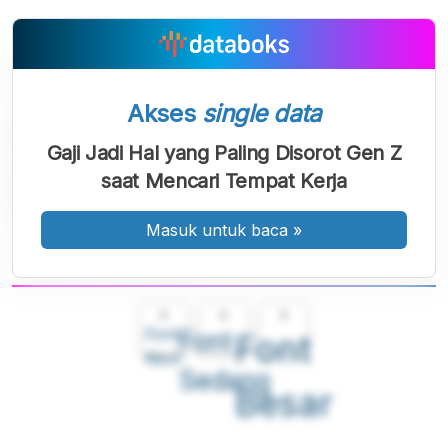
Akses
single data
Gaji Jadi Hal yang Paling Disorot Gen Z
saat Mencari Tempat Kerja
Masuk untuk baca
»
A
A
A
Font
Font
Font
Kecil
Sedang
Besar