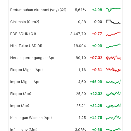
Pertumbuhan ekonomi (yoy) (Q1)
5,61%
+4.08
Gini rasio (Sem2)
0,38
0.00
PDB ADHK (Q1)
3.447,70
-0.77
Nilai Tukar USDIDR
18.004
+0.09
Neraca perdagangan (Apr)
89,10
-97.32
Ekspor Migas (Apr)
1,16
-9.81
Impor Migas (Apr)
4,60
+45.09
Ekspor (Apr)
25,30
+12.32
Impor (Apr)
25,21
+31.28
Kunjungan Wisman (Apr)
1,25
+14.75
Inflasi yoy (Mei)
3,08%
+0.66