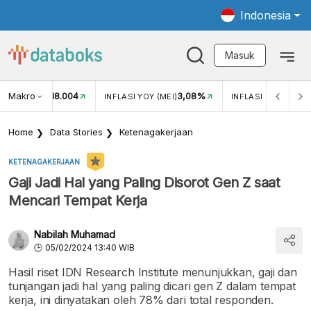
Indonesia
Masuk
Makro
18.004
3,08%
UKAR USD/IDR
INFLASI YOY (MEI)
INFLASI MOM (MEI)
Home
Data Stories
Ketenagakerjaan
KETENAGAKERJAAN
Gaji Jadi Hal yang Paling Disorot Gen Z saat
Mencari Tempat Kerja
Nabilah Muhamad
05/02/2024 13:40 WIB
Hasil riset IDN Research Institute menunjukkan, gaji dan
tunjangan jadi hal yang paling dicari gen Z dalam tempat
kerja, ini dinyatakan oleh 78% dari total responden.