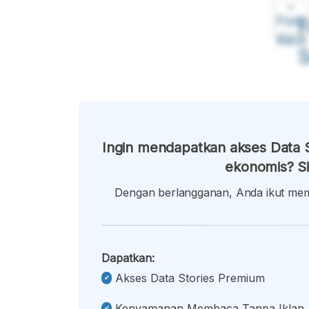
A
Font
F
Kecil
Ingin mendapatkan akses Data S
ekonomis? Si
Dengan berlangganan, Anda ikut memb
Dapatkan:
Akses Data Stories Premium
Kenyamanan Membaca Tanpa Iklan