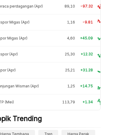
raca perdagangan (Apr)
89,10
-97.32
spor Migas (Apr)
1,16
-9.81
por Migas (Apr)
4,60
+45.09
spor (Apr)
25,30
+12.32
por (Apr)
25,21
+31.28
njungan Wisman (Apr)
1,25
+14.75
TP (Mei)
113,79
+1.34
opik Trending
Harga Tembaga
Tren
Harga Perak