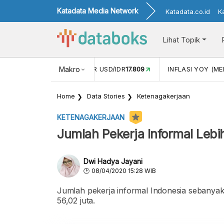
Katadata Media Network
Katadata.co.id
K
Lihat Topik
 (APR)
1,25
NILAI TUKAR USD/IDR
Makro
17.809
INFLASI YOY (MEI
Home
Data Stories
Ketenagakerjaan
KETENAGAKERJAAN
Jumlah Pekerja Informal Lebi
Dwi Hadya Jayani
08/04/2020 15:28 WIB
Jumlah pekerja informal Indonesia sebanyak
56,02 juta.