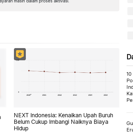
aran masih dalam proses aktivasi.
D
10
Po
In
Ka
Pe
NEXT Indonesia: Kenaikan Upah Buruh
a
Belum Cukup Imbangi Naiknya Biaya
Gu
Hidup
Er