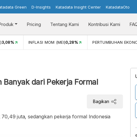
atadata Green
D-Insights
Katadata Insight Center
KatadataOto
Produk
Pricing
Tentang Kami
Kontribusi Kami
FA
)
3,08%
INFLASI MOM (MEI)
0,28%
PERTUMBUHAN EKON
h Banyak dari Pekerja Formal
Bagikan
 70,49 juta, sedangkan pekerja formal Indonesia