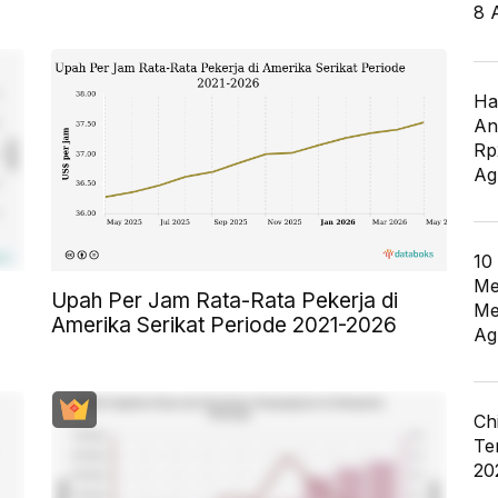
8 
Ha
An
Rp
Ag
10
Me
Upah Per Jam Rata-Rata Pekerja di
Me
Amerika Serikat Periode 2021-2026
Ag
Ch
Te
20