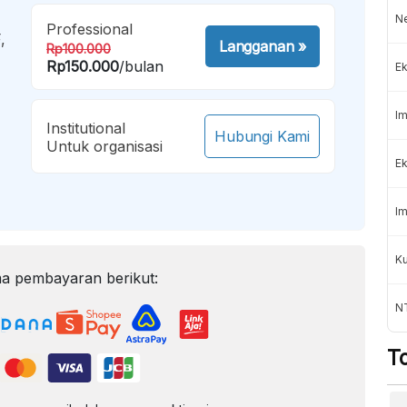
Ne
Professional
,
Langganan
»
Rp100.000
Rp150.000
/bulan
Ek
Im
Institutional
Hubungi Kami
Untuk organisasi
Ek
Im
Ku
a pembayaran berikut:
N
T