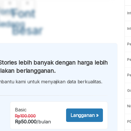
A
A
ont
Font
In
Sedang
Besar
In
P
Pe
tories lebih banyak dengan harga lebih
lakan berlangganan.
Pe
antu kami untuk menyajikan data berkualitas.
Gi
Ni
Basic
Langganan
»
Rp100.000
Rp50.000
/bulan
P