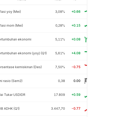
flasi yoy (Mei)
3,08%
+0.66
flasi mom (Mei)
0,28%
+0.15
ertumbuhan ekonomi
5,11%
+0.08
rtumbuhan ekonomi (yoy) (Q1)
5,61%
+4.08
rsentase kemiskinan (Des)
7,50%
-0.75
ni rasio (Sem2)
0,38
0.00
lai Tukar USDIDR
17.809
+0.59
DB ADHK (Q1)
3.447,70
-0.77