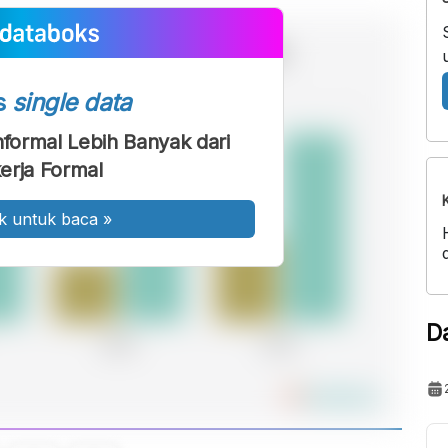
s
single data
nformal Lebih Banyak dari
erja Formal
k untuk baca
»
D