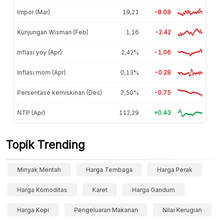
Impor (Mar)
19,21
-8.08
Kunjungan Wisman (Feb)
1,16
-2.42
Inflasi yoy (Apr)
2,42%
-1.06
Inflasi mom (Apr)
0,13%
-0.28
Persentase kemiskinan (Des)
7,50%
-0.75
NTP (Apr)
112,29
+0.43
Topik Trending
Minyak Mentah
Harga Tembaga
Harga Perak
Harga Komoditas
Karet
Harga Gandum
Harga Kopi
Pengeluaran Makanan
Nilai Kerugian