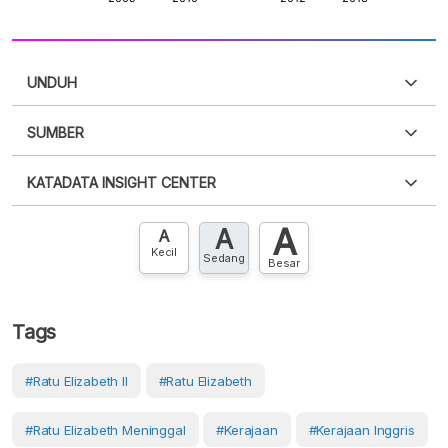
UNDUH
SUMBER
PDF
PNG
Silakan
login
untuk mengakses informasi ini
.
Belum
KATADATA INSIGHT CENTER
punya akun?
Silakan
Daftar sekarang
,
GRATIS!
XLS
EMBED
A
A
Hubungi sekarang »
A
Kecil
Sedang
Besar
Tags
#Ratu Elizabeth II
#Ratu Elizabeth
#Ratu Elizabeth Meninggal
#Kerajaan
#Kerajaan Inggris