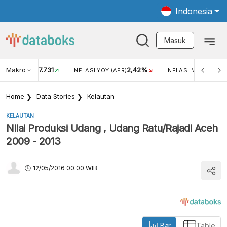
Indonesia
Masuk
Makro
17.731
2,42%
KAR USD/IDR
INFLASI YOY (APR)
INFLASI MOM (APR)
Home
Data Stories
Kelautan
KELAUTAN
Nilai Produksi Udang , Udang Ratu/Rajadi Aceh
2009 - 2013
12/05/2016 00:00 WIB
Bar
Table