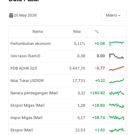
20 May 2026
Makro
Nama
Nilai
%
Pertumbuhan ekonomi
5,11%
+0.08
Gini rasio (Sem2)
0,38
0.00
PDB ADHK (Q1)
3.447,70
-0.77
Nilai Tukar USDIDR
17.731
+0.22
Neraca perdagangan (Mar)
3,32
+160.82
Ekspor Migas (Mar)
1,28
+18.60
Impor Migas (Mar)
3,17
+58.74
Ekspor (Mar)
22,53
+1.62