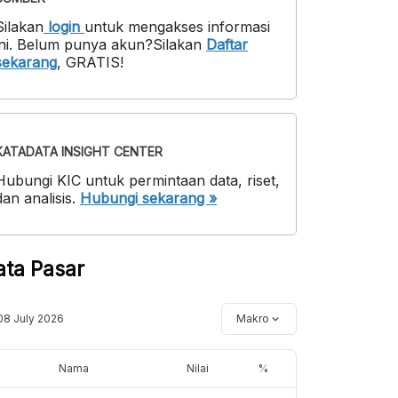
Silakan
login
untuk mengakses informasi
ni
.
Belum punya akun?
Silakan
Daftar
sekarang
,
GRATIS!
KATADATA INSIGHT CENTER
Hubungi KIC untuk permintaan data, riset,
dan analisis.
Hubungi sekarang »
ata Pasar
08 July 2026
Makro
Nama
Nilai
%