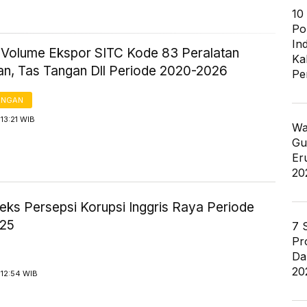
10
Po
In
ik Volume Ekspor SITC Kode 83 Peralatan
Ka
an, Tas Tangan Dll Periode 2020-2026
Pe
ANGAN
13:21 WIB
Wa
Gu
Er
20
eks Persepsi Korupsi Inggris Raya Periode
025
7 
Pr
Da
20
 12:54 WIB