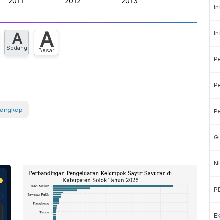
In
A
In
A
Sedang
Besar
P
Pe
Tangkap
Pe
Gi
Ni
P
Ek