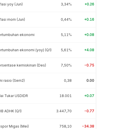
flasi yoy (Jun)
3,34%
+0.26
flasi mom (Jun)
0,44%
+0.16
ertumbuhan ekonomi
5,11%
+0.08
rtumbuhan ekonomi (yoy) (Q1)
5,61%
+4.08
rsentase kemiskinan (Des)
7,50%
-0.75
ni rasio (Sem2)
0,38
0.00
lai Tukar USDIDR
18.001
+0.07
DB ADHK (Q1)
3.447,70
-0.77
spor Migas (Mei)
758,10
-34.38