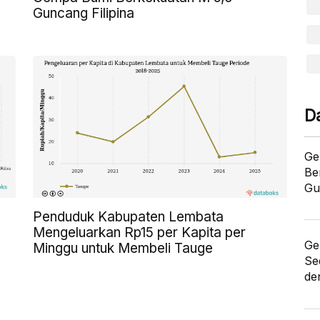
Guncang Filipina
D
Ge
Be
Gu
Penduduk Kabupaten Lembata
Mengeluarkan Rp15 per Kapita per
Ge
Minggu untuk Membeli Tauge
Se
de