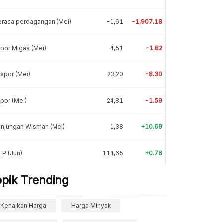
eraca perdagangan (Mei)
-1,61
-1,907.18
por Migas (Mei)
4,51
-1.82
spor (Mei)
23,20
-8.30
por (Mei)
24,81
-1.59
unjungan Wisman (Mei)
1,38
+10.69
P (Jun)
114,65
+0.76
opik Trending
Kenaikan Harga
Harga Minyak