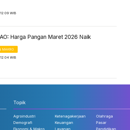
 12:09 WIB
FAO: Harga Pangan Maret 2026 Naik
& MAKRO
 12:04 WIB
Topik
Agroindustri
Ketenagakerjaan
Olahraga
Demografi
Keuangan
Pasar
Ekonomi & Makro
Layanan
Pendidikan