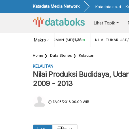
Katadata Media Network
Katadata.co.id
K
Lihat Topik
 (MEI)
1,38
NILAI TUKAR USD/IDR
Makro
18.001
INFLASI YOY (JU
Home
Data Stories
Kelautan
KELAUTAN
Nilai Produksi Budidaya, Uda
2009 - 2013
12/05/2016 00:00 WIB