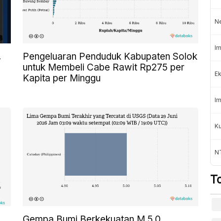
N
Im
,
Pengeluaran Penduduk Kabupaten Solok
untuk Membeli Cabe Rawit Rp275 per
Ek
Kapita per Minggu
Im
K
NT
T
Gempa Bumi Berkekuatan M 5,0