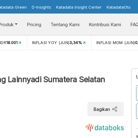
atadata Green
D-Insights
Katadata Insight Center
KatadataOto
Produk
Pricing
Tentang Kami
Kontribusi Kami
FA
N)
3,34%
INFLASI MOM (JUN)
0,44%
PERTUMBUHAN EKON
ng Lainnyadi Sumatera Selatan
Bagikan