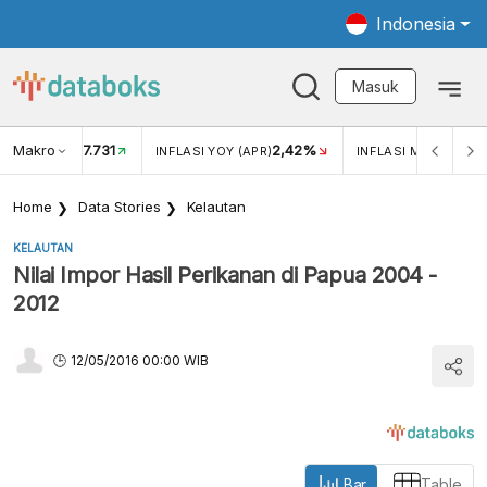
Indonesia
Masuk
Makro
17.731
2,42%
KAR USD/IDR
INFLASI YOY (APR)
INFLASI MOM (APR)
Home
Data Stories
Kelautan
KELAUTAN
Nilai Impor Hasil Perikanan di Papua 2004 -
2012
12/05/2016 00:00 WIB
Bar
Table