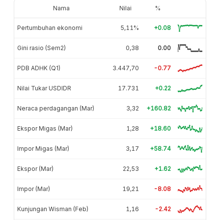
Nama
Nilai
%
Pertumbuhan ekonomi
5,11%
+0.08
Gini rasio (Sem2)
0,38
0.00
PDB ADHK (Q1)
3.447,70
-0.77
Nilai Tukar USDIDR
17.731
+0.22
Neraca perdagangan (Mar)
3,32
+160.82
Ekspor Migas (Mar)
1,28
+18.60
Impor Migas (Mar)
3,17
+58.74
Ekspor (Mar)
22,53
+1.62
Impor (Mar)
19,21
-8.08
Kunjungan Wisman (Feb)
1,16
-2.42