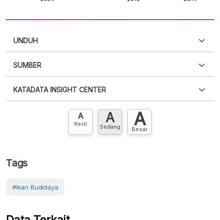
UNDUH
SUMBER
PDF
PNG
Silakan
login
untuk mengakses informasi ini
.
Belum
KATADATA INSIGHT CENTER
punya akun?
Silakan
Daftar sekarang
,
GRATIS!
XLS
EMBED
A
A
Hubungi sekarang »
A
Kecil
Sedang
Besar
Tags
#Ikan Budidaya