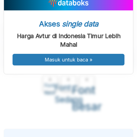
Akses
single data
Harga Avtur di Indonesia Timur Lebih
Mahal
Masuk untuk baca
»
A
A
A
Font
Font
Font
Kecil
Sedang
Besar