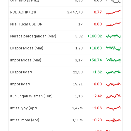
Gini rasio (Sem2)
0,38
0.00
PDB ADHK (Q1)
3.447,70
-0.77
Nilai Tukar USDIDR
17
-0.03
Neraca perdagangan (Mar)
3,32
+160.82
Ekspor Migas (Mar)
1,28
+18.60
Impor Migas (Mar)
3,17
+58.74
Ekspor (Mar)
22,53
+1.62
Impor (Mar)
19,21
-8.08
Kunjungan Wisman (Feb)
1,16
-2.42
Inflasi yoy (Apr)
2,42%
-1.06
Inflasi mom (Apr)
0,13%
-0.28