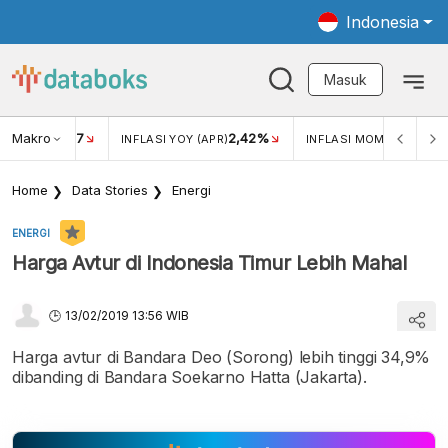
Indonesia
Masuk
Makro
17
2,42%
0,1
KAR USD/IDR
INFLASI YOY (APR)
INFLASI MOM (APR)
Home
Data Stories
Energi
ENERGI
Harga Avtur di Indonesia Timur Lebih Mahal
13/02/2019 13:56 WIB
Harga avtur di Bandara Deo (Sorong) lebih tinggi 34,9%
dibanding di Bandara Soekarno Hatta (Jakarta).