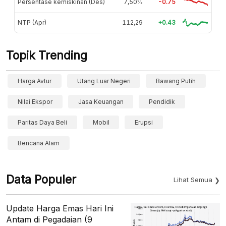
Persentase kemiskinan (Des)
7,50%
-0.75
NTP (Apr)
112,29
+0.43
Topik Trending
Harga Avtur
Utang Luar Negeri
Bawang Putih
Nilai Ekspor
Jasa Keuangan
Pendidik
Paritas Daya Beli
Mobil
Erupsi
Bencana Alam
Data Populer
Lihat Semua
Update Harga Emas Hari Ini
Antam di Pegadaian (9