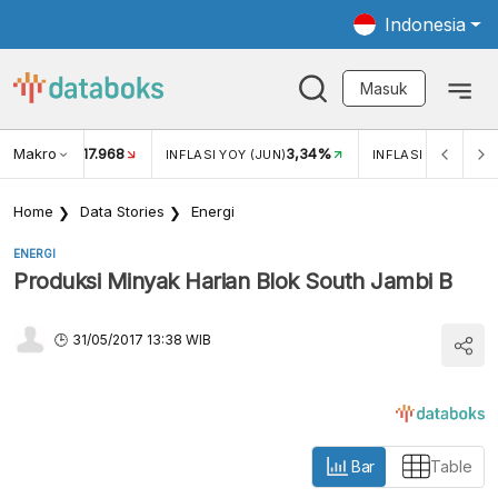
Indonesia
Masuk
Makro
17.968
3,34%
UKAR USD/IDR
INFLASI YOY (JUN)
INFLASI MOM (JUN
Home
Data Stories
Energi
ENERGI
Produksi Minyak Harian Blok South Jambi B
31/05/2017 13:38 WIB
Bar
Table