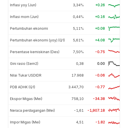
Inflasi yoy (Jun)
3,34%
+0.26
Inflasi mom (Jun)
0,44%
+0.16
Pertumbuhan ekonomi
5,11%
+0.08
Pertumbuhan ekonomi (yoy) (Q1)
5,61%
+4.08
Persentase kemiskinan (Des)
7,50%
-0.75
Gini rasio (Sem2)
0,38
0.00
Nilai Tukar USDIDR
17.968
-0.06
PDB ADHK (Q1)
3.447,70
-0.77
Ekspor Migas (Mei)
758,10
-34.38
Neraca perdagangan (Mei)
-1,61
-1,907.18
Impor Migas (Mei)
4,51
-1.82