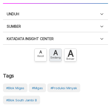
UNDUH
SUMBER
PDF
PNG
Silakan
login
untuk mengakses informasi ini
.
Belum
KATADATA INSIGHT CENTER
punya akun?
Silakan
Daftar sekarang
,
GRATIS!
XLS
EMBED
A
A
Hubungi sekarang »
A
Kecil
Sedang
Besar
Tags
#Blok Migas
#Migas
#Produksi Minyak
#Blok South Jambi B