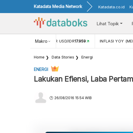
Katadata Media Network
Katadata.co.id
K
Lihat Topik
 (APR)
1,25
NILAI TUKAR USD/IDR
Makro
17.959
INFLASI YOY (MEI
Home
Data Stories
Energi
ENERGI
Lakukan Efiensi, Laba Perta
26/08/2016 15:54 WIB