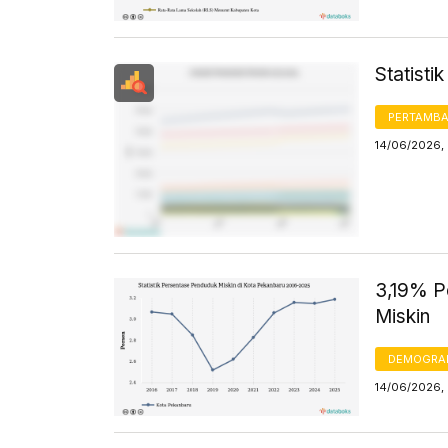
Statist
PERTAMB
14/06/2026,
3,19% P
Miskin
DEMOGRA
14/06/2026,