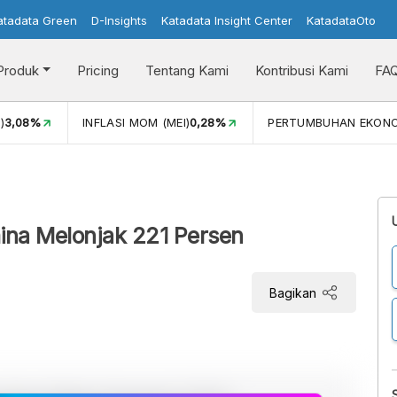
atadata Green
D-Insights
Katadata Insight Center
KatadataOto
Produk
Pricing
Tentang Kami
Kontribusi Kami
FA
)
3,08%
INFLASI MOM (MEI)
0,28%
PERTUMBUHAN EKON
mina Melonjak 221 Persen
Bagikan