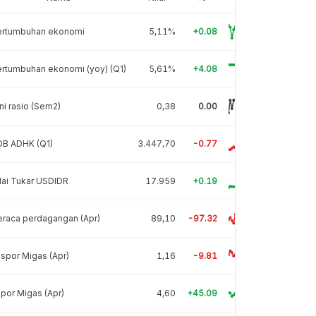
ertumbuhan ekonomi
5,11%
+0.08
rtumbuhan ekonomi (yoy) (Q1)
5,61%
+4.08
ni rasio (Sem2)
0,38
0.00
DB ADHK (Q1)
3.447,70
-0.77
lai Tukar USDIDR
17.959
+0.19
raca perdagangan (Apr)
89,10
-97.32
spor Migas (Apr)
1,16
-9.81
por Migas (Apr)
4,60
+45.09