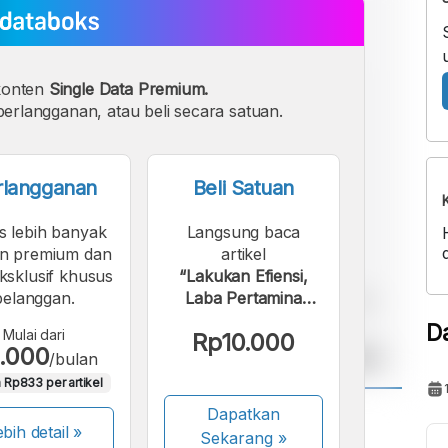
konten
Single Data Premium.
erlangganan, atau beli secara satuan.
rlangganan
Beli Satuan
s lebih banyak
Langsung baca
n premium dan
artikel
eksklusif khusus
“Lakukan Efiensi,
pelanggan.
Laba Pertamina
Melonjak 221
D
Mulai dari
Rp10.000
Persen”.
.000
/bulan
 Rp833 per artikel
Dapatkan
A
A
bih detail »
Sekarang
»
ont