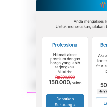
Anda mengakses 
Untuk meneruskan, silakan b
Professional
Be
Nikmati akses
Akse
premium dengan
konte
harga yang lebih
fitur 
terjangkau.
Mulai dari
Rp300.000
150.000
/bulan
50
Hanya
Dapatkan
A
Le
Font
Sekarang
»
F