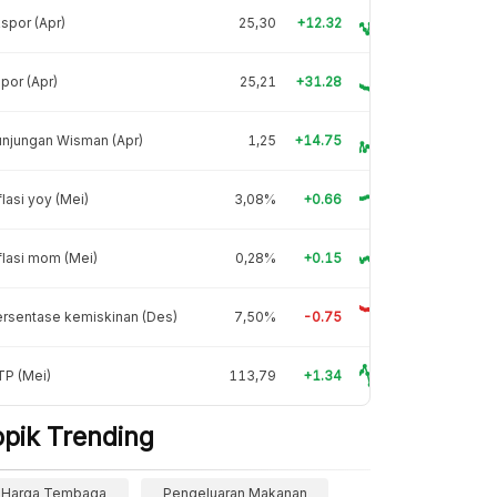
spor (Apr)
25,30
+12.32
por (Apr)
25,21
+31.28
njungan Wisman (Apr)
1,25
+14.75
flasi yoy (Mei)
3,08%
+0.66
flasi mom (Mei)
0,28%
+0.15
rsentase kemiskinan (Des)
7,50%
-0.75
TP (Mei)
113,79
+1.34
opik Trending
Harga Tembaga
Pengeluaran Makanan