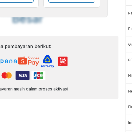
Font
Sedang
P
Besar
Pe
Gi
a pembayaran berikut:
P
Ni
aran masih dalam proses aktivasi.
Ne
Ek
Im