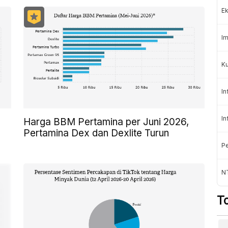
Ek
Im
Ku
In
In
Harga BBM Pertamina per Juni 2026,
Pertamina Dex dan Dexlite Turun
Pe
N
T