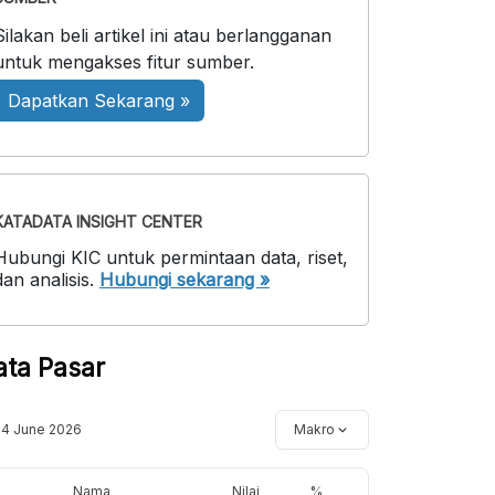
Silakan beli artikel ini atau berlangganan
untuk mengakses fitur sumber.
Dapatkan Sekarang »
KATADATA INSIGHT CENTER
Hubungi KIC untuk permintaan data, riset,
dan analisis.
Hubungi sekarang »
ata Pasar
14 June 2026
Makro
Nama
Nilai
%