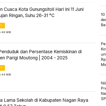
n Cuaca Kota Gunungsitoli Hari Ini 11 Juni
10
ujan Ringan, Suhu 26-31 °C
de
Ber
FI
8:46 WIB
Pe
Ko
Penduduk dan Persentase Kemiskinan di
un
en Parigi Moutong | 2004 - 2025
Rp
Mi
FI
8:44 WIB
Nil
Pr
Ne
SP
ta Lama Sekolah di Kabupaten Nagan Raya