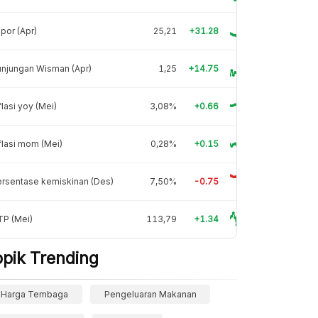
por (Apr)
25,21
+31.28
njungan Wisman (Apr)
1,25
+14.75
flasi yoy (Mei)
3,08%
+0.66
flasi mom (Mei)
0,28%
+0.15
rsentase kemiskinan (Des)
7,50%
-0.75
TP (Mei)
113,79
+1.34
opik Trending
Harga Tembaga
Pengeluaran Makanan