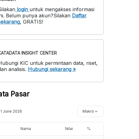
Silakan
login
untuk mengakses informasi
ni
.
Belum punya akun?
Silakan
Daftar
sekarang
,
GRATIS!
KATADATA INSIGHT CENTER
Hubungi KIC untuk permintaan data, riset,
dan analisis.
Hubungi sekarang »
ata Pasar
11 June 2026
Makro
Nama
Nilai
%