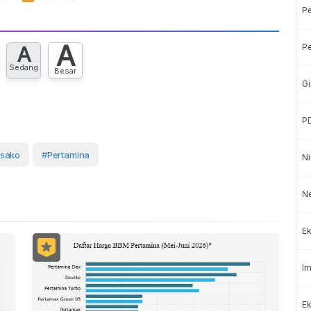
P
A
Pe
A
Sedang
Besar
Gi
P
usako
#Pertamina
Ni
Ne
Ek
Im
Ek