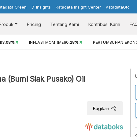
atadata Green
D-Insights
Katadata Insight Center
KatadataOto
Produk
Pricing
Tentang Kami
Kontribusi Kami
FA
I)
3,08%
INFLASI MOM (MEI)
0,28%
PERTUMBUHAN EKON
a (Bumi Siak Pusako) Oil
Bagikan