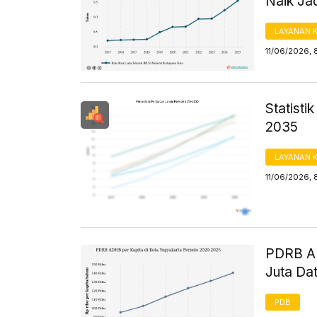
Naik Ja
LAYANAN 
11/06/2026, 
Statist
2035
LAYANAN 
11/06/2026, 
PDRB AD
Juta Da
PDB