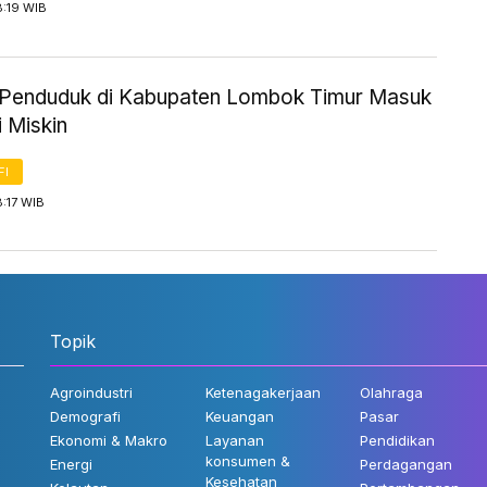
8:19 WIB
Penduduk di Kabupaten Lombok Timur Masuk
 Miskin
FI
8:17 WIB
Topik
Agroindustri
Ketenagakerjaan
Olahraga
Demografi
Keuangan
Pasar
Ekonomi & Makro
Layanan
Pendidikan
konsumen &
Energi
Perdagangan
Kesehatan