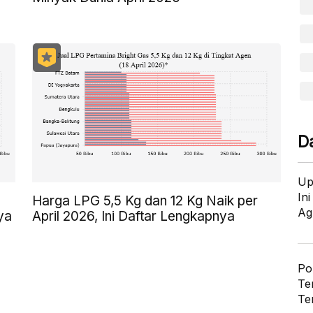
D
Up
In
Harga LPG 5,5 Kg dan 12 Kg Naik per
Ag
ya
April 2026, Ini Daftar Lengkapnya
Po
Te
Te