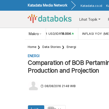
Katadata Media Network
Katadata.co.id
K
Lihat Topik
 (APR)
1,25
NILAI TUKAR USD/IDR
Makro
18.004
INFLASI YOY (ME
Home
Data Stories
Energi
ENERGI
Comparation of BOB Pertamin
Production and Projection
08/08/2016 21:48 WIB