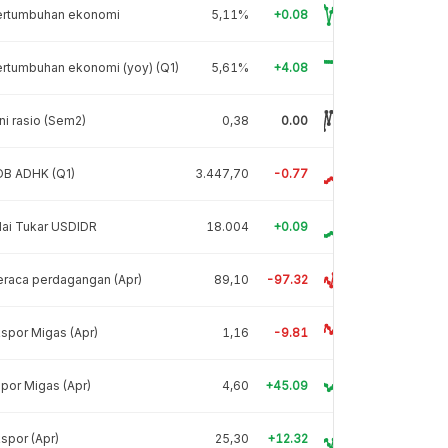
ertumbuhan ekonomi
5,11%
+0.08
rtumbuhan ekonomi (yoy) (Q1)
5,61%
+4.08
ni rasio (Sem2)
0,38
0.00
DB ADHK (Q1)
3.447,70
-0.77
lai Tukar USDIDR
18.004
+0.09
raca perdagangan (Apr)
89,10
-97.32
spor Migas (Apr)
1,16
-9.81
por Migas (Apr)
4,60
+45.09
spor (Apr)
25,30
+12.32