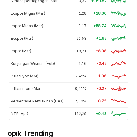
Neraca perdagangan (Mar)
3,32
+160.82
Ekspor Migas (Mar)
1,28
+18.60
Impor Migas (Mar)
3,17
+58.74
Ekspor (Mar)
22,53
+1.62
Impor (Mar)
19,21
-8.08
Kunjungan Wisman (Feb)
1,16
-2.42
Inflasi yoy (Apr)
2,42%
-1.06
Inflasi mom (Mar)
0,41%
-0.27
Persentase kemiskinan (Des)
7,50%
-0.75
NTP (Apr)
112,29
+0.43
Topik Trending