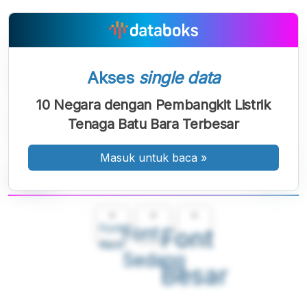
Akses
single data
10 Negara dengan Pembangkit Listrik
Tenaga Batu Bara Terbesar
Masuk untuk baca
»
A
A
A
Font
Font
Font
Kecil
Sedang
Besar