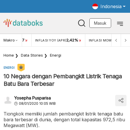
Indonesia
Masuk
Makro
17
2,42%
0,4
KAR USD/IDR
INFLASI YOY (APR)
INFLASI MOM (MAR)
Home
Data Stories
Energi
ENERGI
10 Negara dengan Pembangkit Listrik Tenaga
Batu Bara Terbesar
Yosepha Pusparisa
08/01/2020 10:05 WIB
Tiongkok memiliki jumlah pembangkit listrik tenaga batu
bara terbesar di dunia, dengan total kapasitas 972,5 ribu
Megawatt (MW).