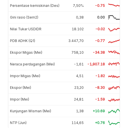
Persentase kemiskinan (Des)
7,50%
-0.75
Gini rasio (Sem2)
0,38
0.00
Nilai Tukar USDIDR
18.102
-0.02
PDB ADHK (Q1)
3.447,70
-0.77
Ekspor Migas (Mei)
758,10
-34.38
Neraca perdagangan (Mei)
-1,61
-1,907.18
Impor Migas (Mei)
4,51
-1.82
Ekspor (Mei)
23,20
-8.30
Impor (Mei)
24,81
-1.59
Kunjungan Wisman (Mei)
1,38
+10.69
NTP (Jun)
114,65
+0.76