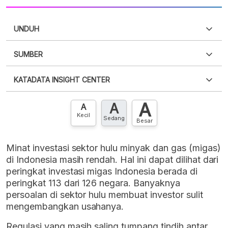
UNDUH
SUMBER
PDF
PNG
Silakan
login
untuk mengakses informasi ini
.
Belum
KATADATA INSIGHT CENTER
punya akun?
Silakan
Daftar sekarang
,
GRATIS!
XLS
EMBED
A
A
Hubungi sekarang »
A
Kecil
Sedang
Besar
Minat investasi sektor hulu minyak dan gas (migas)
di Indonesia masih rendah. Hal ini dapat dilihat dari
peringkat investasi migas Indonesia berada di
peringkat 113 dari 126 negara. Banyaknya
persoalan di sektor hulu membuat investor sulit
mengembangkan usahanya.
Regulasi yang masih saling tumpang tindih antar