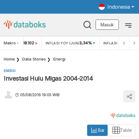
Indonesia
Masuk
Makro
18.102
3,34%
UKAR USD/IDR
INFLASI YOY (JUN)
INFLASI MOM (JUN)
Home
Data Stories
Energi
ENERGI
Investasi Hulu Migas 2004-2014
05/08/2016 19:05 WIB
Bar
Table