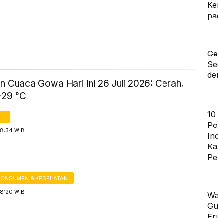
Ke
pa
Ge
Se
de
n Cuaca Gowa Hari Ini 26 Juli 2026: Cerah,
-29 °C
10
FI
Po
 8:34 WIB
In
Ka
Pe
KONSUMEN & KESEHATAN
 8:20 WIB
Wa
Gu
Er