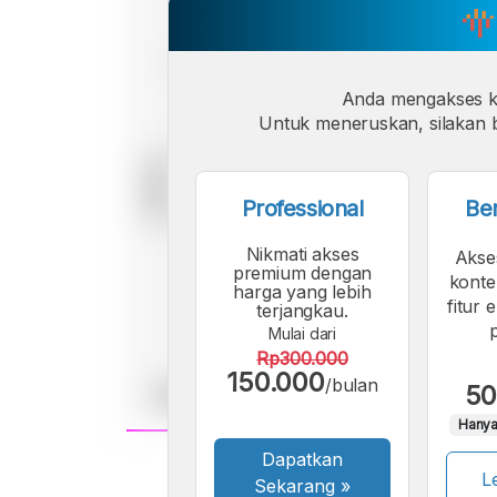
Anda mengakses 
Untuk meneruskan, silakan b
Professional
Be
Nikmati akses
Akse
premium dengan
konte
harga yang lebih
fitur 
terjangkau.
Mulai dari
Rp300.000
150.000
/bulan
50
Hanya
Dapatkan
A
Le
Font
Sekarang
»
F