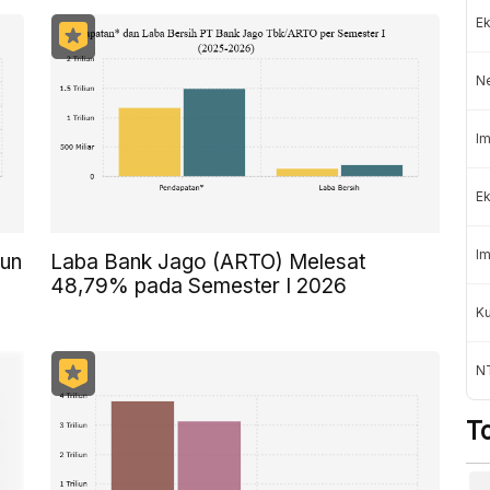
Ek
N
Im
Ek
Im
iun
Laba Bank Jago (ARTO) Melesat
48,79% pada Semester I 2026
K
NT
T