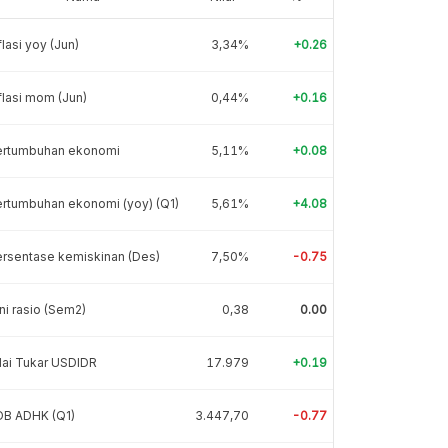
flasi yoy (Jun)
3,34%
+0.26
flasi mom (Jun)
0,44%
+0.16
ertumbuhan ekonomi
5,11%
+0.08
rtumbuhan ekonomi (yoy) (Q1)
5,61%
+4.08
rsentase kemiskinan (Des)
7,50%
-0.75
ni rasio (Sem2)
0,38
0.00
lai Tukar USDIDR
17.979
+0.19
DB ADHK (Q1)
3.447,70
-0.77