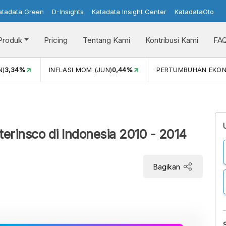
atadata Green
D-Insights
Katadata Insight Center
KatadataOto
Produk
Pricing
Tentang Kami
Kontribusi Kami
FA
N)
3,34%
INFLASI MOM (JUN)
0,44%
PERTUMBUHAN EKO
terinsco di Indonesia 2010 - 2014
Bagikan