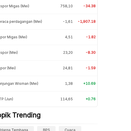
spor Migas (Mei)
758,10
-34.38
eraca perdagangan (Mei)
-1,61
-1,907.18
por Migas (Mei)
4,51
-1.82
spor (Mei)
23,20
-8.30
por (Mei)
24,81
-1.59
unjungan Wisman (Mei)
1,38
+10.69
P (Jun)
114,65
+0.76
opik Trending
Harga Tembaga
BPS
Cuaca