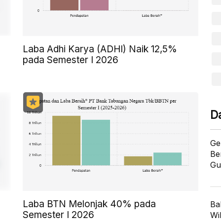
Laba Adhi Karya (ADHI) Naik 12,5%
pada Semester I 2026
D
Ge
Be
Gu
Laba BTN Melonjak 40% pada
Ba
Semester I 2026
Wi