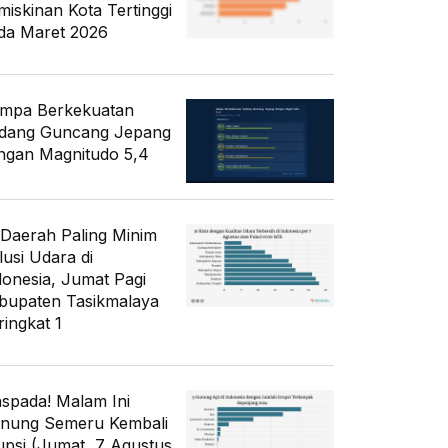
miskinan Kota Tertinggi
da Maret 2026
mpa Berkekuatan
dang Guncang Jepang
ngan Magnitudo 5,4
 Daerah Paling Minim
lusi Udara di
donesia, Jumat Pagi
bupaten Tasikmalaya
ringkat 1
spada! Malam Ini
nung Semeru Kembali
upsi (Jumat, 7 Agustus