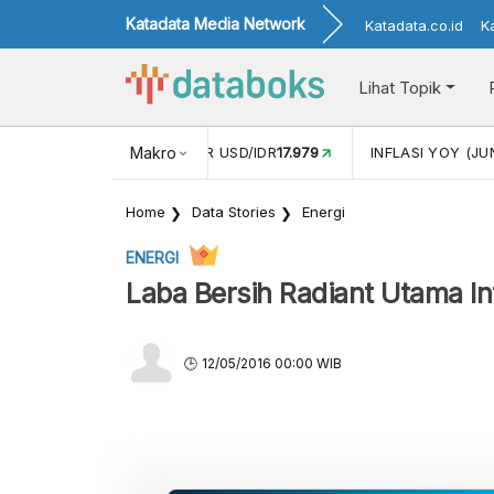
Katadata Media Network
Katadata.co.id
K
Lihat Topik
 (MEI)
1,38
NILAI TUKAR USD/IDR
Makro
17.979
INFLASI YOY (JU
Home
Data Stories
Energi
ENERGI
Laba Bersih Radiant Utama In
12/05/2016 00:00 WIB