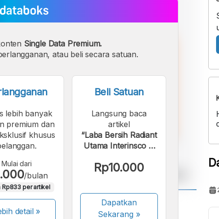
konten
Single Data Premium.
erlangganan, atau beli secara satuan.
rlangganan
Beli Satuan
s lebih banyak
Langsung baca
n premium dan
artikel
eksklusif khusus
“Laba Bersih Radiant
pelanggan.
Utama Interinsco di
Indonesia 2010 -
D
Mulai dari
Rp10.000
2014”.
.000
/bulan
 Rp833 per artikel
Dapatkan
A
A
bih detail »
Sekarang
»
ont