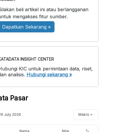
Silakan beli artikel ini atau berlangganan
untuk mengakses fitur sumber.
Dapatkan Sekarang »
KATADATA INSIGHT CENTER
Hubungi KIC untuk permintaan data, riset,
dan analisis.
Hubungi sekarang »
ata Pasar
26 July 2026
Makro
Nama
Nilai
%