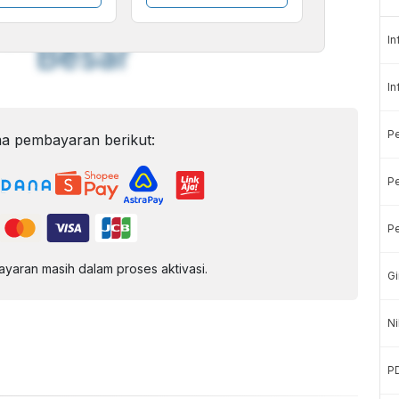
Font
Sedang
In
Besar
In
P
a pembayaran berikut:
Pe
Pe
aran masih dalam proses aktivasi.
Gi
Ni
P