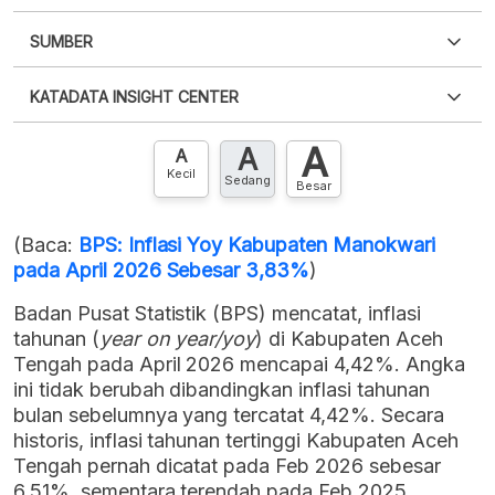
SUMBER
PDF
PNG
Silakan
login
untuk mengakses informasi ini
.
Belum
KATADATA INSIGHT CENTER
punya akun?
Silakan
Daftar sekarang
,
GRATIS!
XLS
EMBED
A
A
Hubungi sekarang »
A
Kecil
Sedang
Besar
(Baca:
BPS: Inflasi Yoy Kabupaten Manokwari
pada April 2026 Sebesar 3,83%
)
Badan Pusat Statistik (BPS) mencatat, inflasi
tahunan (
year on year/yoy
) di Kabupaten Aceh
Tengah pada April 2026 mencapai 4,42%. Angka
ini tidak berubah dibandingkan inflasi tahunan
bulan sebelumnya yang tercatat 4,42%. Secara
historis, inflasi tahunan tertinggi Kabupaten Aceh
Tengah pernah dicatat pada Feb 2026 sebesar
6,51%, sementara terendah pada Feb 2025