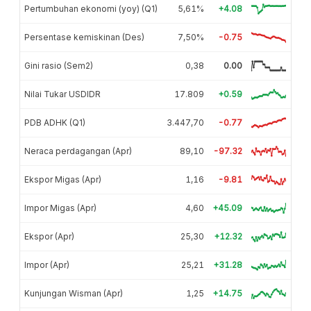
Pertumbuhan ekonomi (yoy) (Q1)
5,61%
+4.08
Persentase kemiskinan (Des)
7,50%
-0.75
Gini rasio (Sem2)
0,38
0.00
Nilai Tukar USDIDR
17.809
+0.59
PDB ADHK (Q1)
3.447,70
-0.77
Neraca perdagangan (Apr)
89,10
-97.32
Ekspor Migas (Apr)
1,16
-9.81
Impor Migas (Apr)
4,60
+45.09
Ekspor (Apr)
25,30
+12.32
Impor (Apr)
25,21
+31.28
Kunjungan Wisman (Apr)
1,25
+14.75