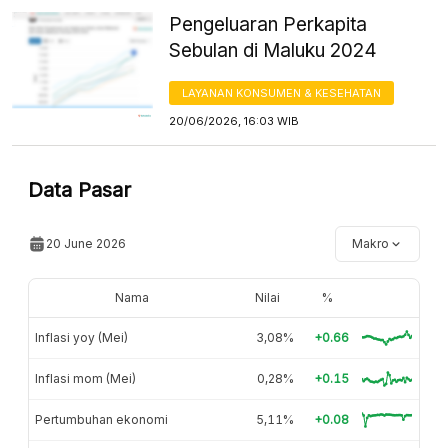
Pengeluaran Perkapita
Sebulan di Maluku 2024
LAYANAN KONSUMEN & KESEHATAN
20/06/2026, 16:03 WIB
Data Pasar
20 June 2026
Makro
Nama
Nilai
%
Inflasi yoy (Mei)
3,08%
+0.66
Inflasi mom (Mei)
0,28%
+0.15
Pertumbuhan ekonomi
5,11%
+0.08