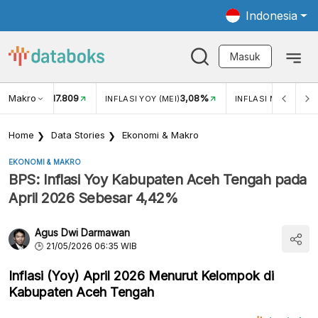
Indonesia
Masuk
Makro
17.809
3,08%
UKAR USD/IDR
INFLASI YOY (MEI)
INFLASI MOM (MEI)
Home
Data Stories
Ekonomi & Makro
EKONOMI & MAKRO
BPS: Inflasi Yoy Kabupaten Aceh Tengah pada
April 2026 Sebesar 4,42%
Agus Dwi Darmawan
21/05/2026 06:35 WIB
Inflasi (Yoy) April 2026 Menurut Kelompok di
Kabupaten Aceh Tengah