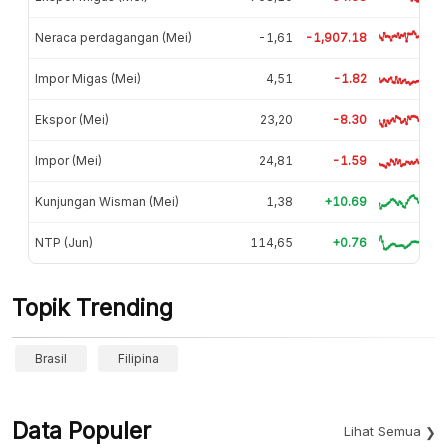
Neraca perdagangan (Mei)
-1,61
-1,907.18
Impor Migas (Mei)
4,51
-1.82
Ekspor (Mei)
23,20
-8.30
Impor (Mei)
24,81
-1.59
Kunjungan Wisman (Mei)
1,38
+10.69
NTP (Jun)
114,65
+0.76
Topik Trending
Brasil
Filipina
Data Populer
Lihat Semua