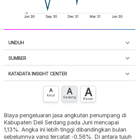
UNDUH
SUMBER
PDF
PNG
Silakan
login
untuk mengakses informasi ini
.
Belum
KATADATA INSIGHT CENTER
punya akun?
Silakan
Daftar sekarang
,
GRATIS!
XLS
EMBED
A
A
Hubungi sekarang »
A
Kecil
Sedang
Besar
Biaya pengeluaran jasa angkutan penumpang di
Kabupaten Deli Serdang pada Juni mencapai
1,13%. Angka ini lebih tinggi dibandingkan bulan
sebelumnya yang tercatat -0,56%. Di antara tujuh