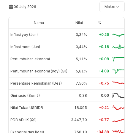
09 July 2026
Makro
Nama
Nilai
%
Inflasi yoy (Jun)
3,34%
+0.26
Inflasi mom (Jun)
0,44%
+0.16
Pertumbuhan ekonomi
5,11%
+0.08
Pertumbuhan ekonomi (yoy) (Q1)
5,61%
+4.08
Persentase kemiskinan (Des)
7,50%
-0.75
Gini rasio (Sem2)
0,38
0.00
Nilai Tukar USDIDR
18.095
-0.21
PDB ADHK (Q1)
3.447,70
-0.77
Ekspor Migas (Mei)
758,10
-34.38