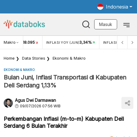
Indonesia
Masuk
Makro
18.095
3,34%
UKAR USD/IDR
INFLASI YOY (JUN)
INFLASI MOM (JUN
Home
Data Stories
Ekonomi & Makro
EKONOMI & MAKRO
Bulan Juni, Inflasi Transportasi di Kabupaten
Deli Serdang 1,13%
Agus Dwi Darmawan
09/07/2026 07:56 WIB
Perkembangan Inflasi (m-to-m) Kabupaten Deli
Serdang 6 Bulan Terakhir