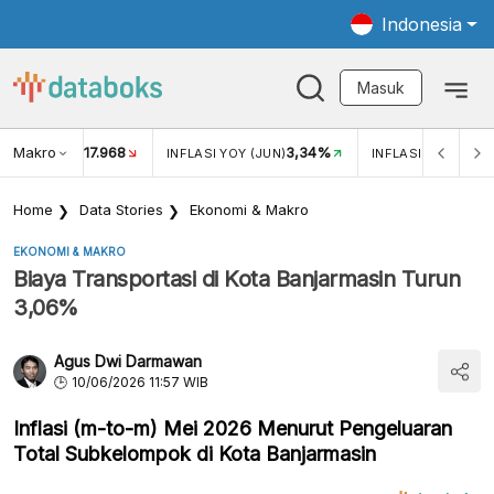
Indonesia
Masuk
Makro
17.968
3,34%
UKAR USD/IDR
INFLASI YOY (JUN)
INFLASI MOM (JUN
Home
Data Stories
Ekonomi & Makro
EKONOMI & MAKRO
Biaya Transportasi di Kota Banjarmasin Turun
3,06%
Agus Dwi Darmawan
10/06/2026 11:57 WIB
Inflasi (m-to-m) Mei 2026 Menurut Pengeluaran
Total Subkelompok di Kota Banjarmasin