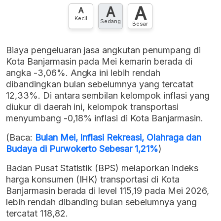
A
A
Hubungi sekarang »
A
Kecil
Sedang
Besar
Biaya pengeluaran jasa angkutan penumpang di
Kota Banjarmasin pada Mei kemarin berada di
angka -3,06%. Angka ini lebih rendah
dibandingkan bulan sebelumnya yang tercatat
12,33%. Di antara sembilan kelompok inflasi yang
diukur di daerah ini, kelompok transportasi
menyumbang -0,18% inflasi di Kota Banjarmasin.
(Baca:
Bulan Mei, Inflasi Rekreasi, Olahraga dan
Budaya di Purwokerto Sebesar 1,21%
)
Badan Pusat Statistik (BPS) melaporkan indeks
harga konsumen (IHK) transportasi di Kota
Banjarmasin berada di level 115,19 pada Mei 2026,
lebih rendah dibanding bulan sebelumnya yang
tercatat 118,82.