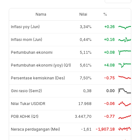
Nama
Nilai
%
Inflasi yoy (Jun)
3,34%
+0.26
Inflasi mom (Jun)
0,44%
+0.16
Pertumbuhan ekonomi
5,11%
+0.08
Pertumbuhan ekonomi (yoy) (Q1)
5,61%
+4.08
Persentase kemiskinan (Des)
7,50%
-0.75
Gini rasio (Sem2)
0,38
0.00
Nilai Tukar USDIDR
17.968
-0.06
PDB ADHK (Q1)
3.447,70
-0.77
Neraca perdagangan (Mei)
-1,61
-1,907.18