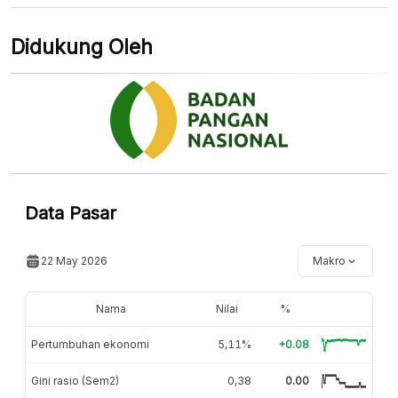
Didukung Oleh
Data Pasar
22 May 2026
Makro
Nama
Nilai
%
Pertumbuhan ekonomi
5,11%
+0.08
Gini rasio (Sem2)
0,38
0.00