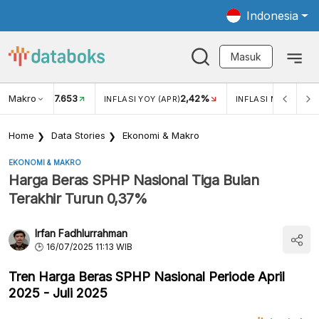
Indonesia
Masuk
Makro
17.653
2,42%
KAR USD/IDR
INFLASI YOY (APR)
INFLASI MOM (APR)
Home
Data Stories
Ekonomi & Makro
EKONOMI & MAKRO
Harga Beras SPHP Nasional Tiga Bulan
Terakhir Turun 0,37%
Irfan Fadhlurrahman
16/07/2025 11:13 WIB
Tren Harga Beras SPHP Nasional Periode April
2025 - Juli 2025