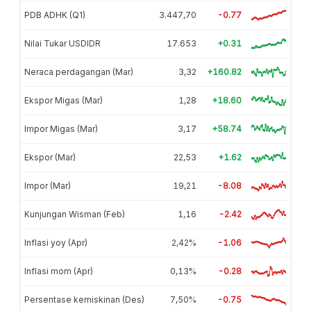
PDB ADHK (Q1)
3.447,70
-0.77
Nilai Tukar USDIDR
17.653
+0.31
Neraca perdagangan (Mar)
3,32
+160.82
Ekspor Migas (Mar)
1,28
+18.60
Impor Migas (Mar)
3,17
+58.74
Ekspor (Mar)
22,53
+1.62
Impor (Mar)
19,21
-8.08
Kunjungan Wisman (Feb)
1,16
-2.42
Inflasi yoy (Apr)
2,42%
-1.06
Inflasi mom (Apr)
0,13%
-0.28
Persentase kemiskinan (Des)
7,50%
-0.75